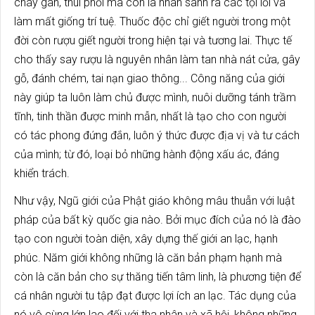
cháy gan, thui phổi mà còn là nhân sanh ra các tội lỗi và
làm mất giống trí tuệ. Thuốc độc chỉ giết người trong một
đời còn rượu giết người trong hiện tại và tương lai. Thực tế
cho thấy say rượu là nguyên nhân làm tan nhà nát cửa, gây
gỗ, đánh chém, tai nạn giao thông... Công năng của giới
này giúp ta luôn làm chủ được mình, nuôi dưỡng tánh trầm
tĩnh, tinh thần được minh mẫn, nhất là tạo cho con người
có tác phong đứng đắn, luôn ý thức được địa vị và tư cách
của mình; từ đó, loại bỏ những hành động xấu ác, đáng
khiển trách.
Như vậy, Ngũ giới của Phật giáo không mâu thuẫn với luật
pháp của bất kỳ quốc gia nào. Bởi mục đích của nó là đào
tạo con người toàn diện, xây dựng thế giới an lạc, hạnh
phúc. Năm giới không những là căn bản phạm hạnh mà
còn là căn bản cho sự thăng tiến tâm linh, là phương tiện để
cá nhân người tu tập đạt được lợi ích an lạc. Tác dụng của
nó vô cùng lớn lao đối với tha nhân và xã hội, không những