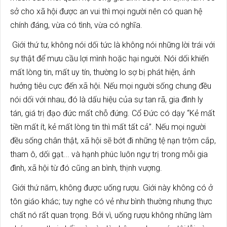
sở cho xã hội được an vui thì mọi người nên có quan hệ
chính đáng, vừa có tình, vừa có nghĩa.
Giới thứ tư, không nói dối tức là không nói những lời trái với
sự thật để mưu cầu lợi mình hoặc hại người. Nói dối khiến
mất lòng tin, mất uy tín, thường lo sợ bị phát hiện, ảnh
hưởng tiêu cực đến xã hội. Nếu mọi người sống chung đều
nói dối với nhau, đó là dấu hiệu của sự tan rã, gia đình ly
tán, giá trị đạo đức mất chỗ đứng. Cổ Đức có dạy “Kẻ mất
tiền mất ít, kẻ mất lòng tin thì mất tất cả”. Nếu mọi người
đều sống chân thật, xã hội sẽ bớt đi những tệ nạn trộm cắp,
tham ô, dối gạt... và hạnh phúc luôn ngự trị trong mỗi gia
đình, xã hội từ đó cũng an bình, thịnh vượng.
Giới thứ năm, không được uống rượu. Giới này không có ở
tôn giáo khác; tuy nghe có vẻ như bình thường nhưng thực
chất nó rất quan trọng. Bởi vì, uống rượu không những làm