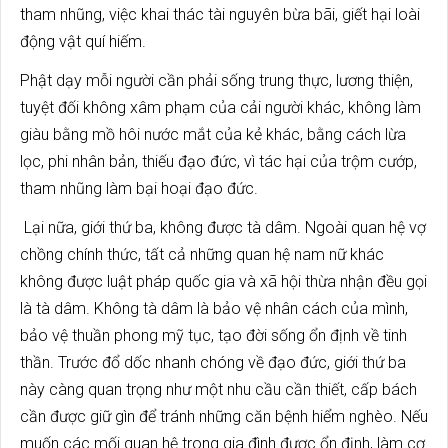
tham nhũng, việc khai thác tài nguyên bừa bãi, giết hại loài
động vật quí hiếm.
Phật dạy mỗi người cần phải sống trung thực, lương thiện,
tuyệt đối không xâm phạm của cải người khác, không làm
giàu bằng mồ hôi nước mắt của kẻ khác, bằng cách lừa
lọc, phi nhân bản, thiếu đạo đức, vì tác hại của trộm cướp,
tham nhũng làm bại hoại đạo đức.
Lại nữa, giới thứ ba, không được tà dâm. Ngoài quan hệ vợ
chồng chính thức, tất cả những quan hệ nam nữ khác
không được luật pháp quốc gia và xã hội thừa nhận đều gọi
là tà dâm. Không tà dâm là bảo vệ nhân cách của mình,
bảo vệ thuần phong mỹ tục, tạo đời sống ổn định về tinh
thần. Trước đổ dốc nhanh chóng về đạo đức, giới thứ ba
này càng quan trọng như một nhu cầu cần thiết, cấp bách
cần được giữ gìn để tránh những căn bệnh hiểm nghèo. Nếu
muốn các mối quan hệ trong gia đình được ổn định, làm cơ