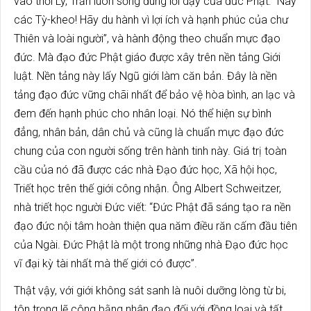
vào thời Lý, Trần luôn sống đúng lời dạy của đức Phật: “Này
các Tỳ-kheo! Hãy du hành vì lợi ích và hạnh phúc của chư
Thiên và loài người”, và hành động theo chuẩn mực đạo
đức. Mà đạo đức Phật giáo được xây trên nền tảng Giới
luật. Nền tảng này lấy Ngũ giới làm căn bản. Đây là nền
tảng đạo đức vững chãi nhất để bảo vệ hòa bình, an lạc và
đem đến hạnh phúc cho nhân loại. Nó thể hiện sự bình
đẳng, nhân bản, dân chủ và cũng là chuẩn mực đạo đức
chung của con người sống trên hành tinh này. Giá trị toàn
cầu của nó đã được các nhà Đạo đức học, Xã hội học,
Triết học trên thế giới công nhận. Ông Albert Schweitzer,
nhà triết học người Đức viết: “Đức Phật đã sáng tạo ra nền
đạo đức nội tâm hoàn thiện qua năm điều răn cấm đầu tiên
của Ngài. Đức Phật là một trong những nhà Đạo đức học
vĩ đại kỳ tài nhất mà thế giới có được”.
Thật vậy, với giới không sát sanh là nuôi dưỡng lòng từ bi,
tôn trọng lẽ công bằng nhân đạo đối với đồng loại và tất