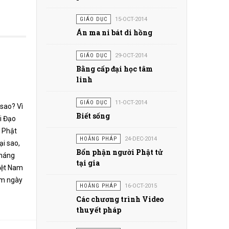
GIÁO DỤC
15-OCT-2014
Án ma ni bát di hồng
GIÁO DỤC
29-OCT-2014
Bằng cấp đại học tâm
linh
GIÁO DỤC
11-OCT-2014
 sao? Vì
Biết sống
i Đạo
i Phật
HOẰNG PHÁP
24-DEC-2014
ại sao,
Bổn phận người Phật tử
háng
tại gia
Việt Nam
ệm ngày
HOẰNG PHÁP
16-OCT-2015
Các chương trình Video
thuyết pháp