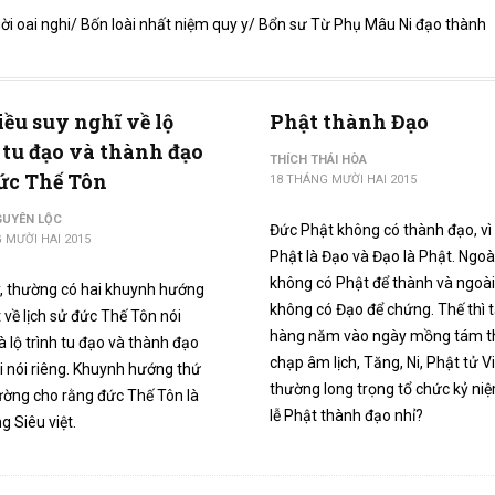
gời oai nghi/ Bốn loài nhất niệm quy y/ Bổn sư Từ Phụ Mâu Ni đạo thành
iều suy nghĩ về lộ
Phật thành Đạo
 tu đạo và thành đạo
THÍCH THÁI HÒA
ức Thế Tôn
18 THÁNG MƯỜI HAI 2015
GUYÊN LỘC
Đức Phật không có thành đạo, vì
 MƯỜI HAI 2015
Phật là Đạo và Đạo là Phật. Ngoà
không có Phật để thành và ngoà
, thường có hai khuynh hướng
không có Đạo để chứng. Thế thì t
t về lịch sử đức Thế Tôn nói
hàng năm vào ngày mồng tám t
 lộ trình tu đạo và thành đạo
chạp âm lịch, Tăng, Ni, Phật tử 
i nói riêng. Khuynh hướng thứ
thường long trọng tổ chức kỷ ni
ường cho rằng đức Thế Tôn là
lễ Phật thành đạo nhỉ?
 Siêu việt.