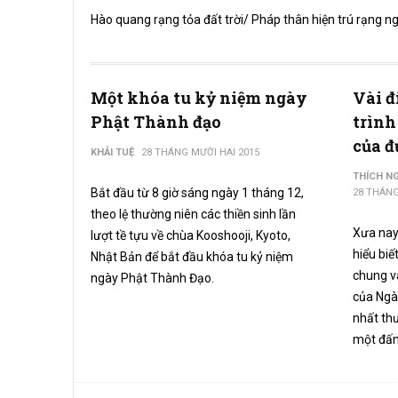
Hào quang rạng tỏa đất trời/ Pháp thân hiện trú rạng n
Một khóa tu kỷ niệm ngày
Vài đ
Phật Thành đạo
trình
của đ
KHẢI TUỆ
28 THÁNG MƯỜI HAI 2015
THÍCH N
Bắt đầu từ 8 giờ sáng ngày 1 tháng 12,
28 THÁNG
theo lệ thường niên các thiền sinh lần
Xưa nay
lượt tề tựu về chùa Kooshooji, Kyoto,
hiểu biế
Nhật Bản để bắt đầu khóa tu kỷ niệm
chung và
ngày Phật Thành Đạo.
của Ngà
nhất th
một đấng