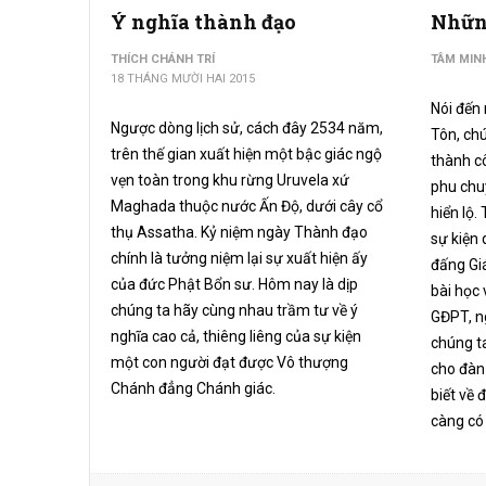
Ý nghĩa thành đạo
Những
THÍCH CHÁNH TRÍ
TÂM MIN
18 THÁNG MƯỜI HAI 2015
Nói đến
Ngược dòng lịch sử, cách đây 2534 năm,
Tôn, ch
trên thế gian xuất hiện một bậc giác ngộ
thành c
vẹn toàn trong khu rừng Uruvela xứ
phu chu
Maghada thuộc nước Ấn Độ, dưới cây cổ
hiển lộ
thụ Assatha. Kỷ niệm ngày Thành đạo
sự kiện 
chính là tưởng niệm lại sự xuất hiện ấy
đấng Gi
của đức Phật Bổn sư. Hôm nay là dịp
bài học 
chúng ta hãy cùng nhau trầm tư về ý
GĐPT, ng
nghĩa cao cả, thiêng liêng của sự kiện
chúng t
một con người đạt được Vô thượng
cho đàn
Chánh đẳng Chánh giác.
biết về 
càng có 