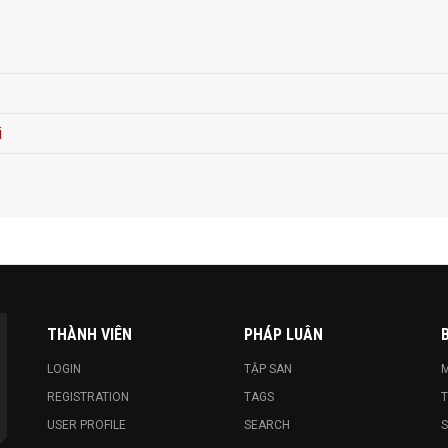
i
THÀNH VIÊN
PHÁP LUÂN
B
LOGIN
TẬP SAN
M
REGISTRATION
TAGS
T
USER PROFILE
SEARCH