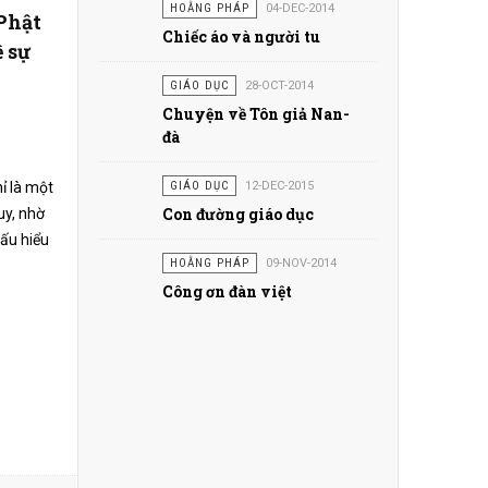
HOẰNG PHÁP
04-DEC-2014
Phật
Chiếc áo và người tu
ề sự
GIÁO DỤC
28-OCT-2014
Chuyện về Tôn giả Nan-
đà
ỉ là một
GIÁO DỤC
12-DEC-2015
Con đường giáo dục
uy, nhờ
hấu hiểu
HOẰNG PHÁP
09-NOV-2014
Công ơn đàn việt