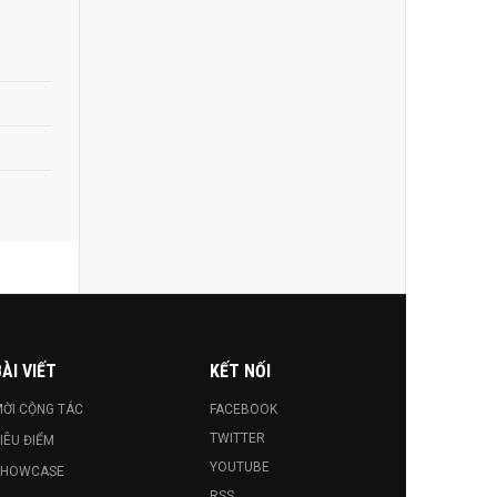
ÀI VIẾT
KẾT NỐI
ỜI CỘNG TÁC
FACEBOOK
TWITTER
IÊU ĐIỂM
YOUTUBE
SHOWCASE
RSS