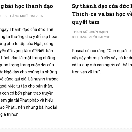
 bài học thành đạo
Sự thành đạo của đức 
Thích-ca và bài học v
H
09 THÁNG MƯỜI HAI 2015
quyết tâm
 ngày Thành đạo của đức Thế
THÍCH NỮ CHƠN HẠNH
úng ta thường chú ý đến sự hoàn
08 THÁNG MƯỜI HAI 2015
ông phu tu tập của Ngài, công
yển đổi vọng tâm để Niết-bàn
Pascal có nói rằng: “Con người ch
. Thành đạo là một trong những
cây sậy nhưng là cây sậy có tư d
quan trọng trong cuộc đời của
có tư duy mà con người có thể t
ác Ngộ dạy cho chúng ta những
trọn vẹn vũ trụ”.
vô cùng quí giá. Là huynh trưởng
oài việc tu tập cho bản thân,
a còn có bổn phận trao truyền
 em gia tài Phật pháp và hiểu
đạo Phật… nên những bài học lại
giá trị hơn.