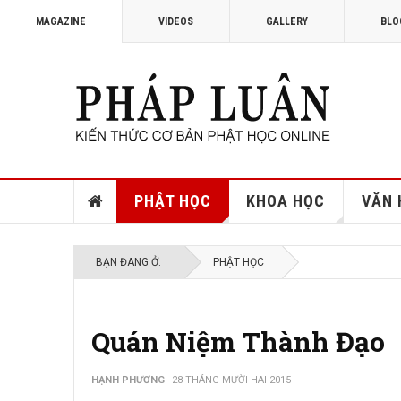
MAGAZINE
VIDEOS
GALLERY
BLO
PHẬT HỌC
KHOA HỌC
VĂN 
BẠN ĐANG Ở:
PHẬT HỌC
Quán Niệm Thành Đạo
HẠNH PHƯƠNG
28 THÁNG MƯỜI HAI 2015