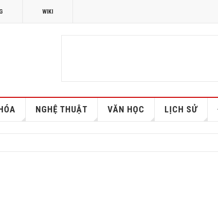
G
WIKI
HÓA
NGHỆ THUẬT
VĂN HỌC
LỊCH SỬ