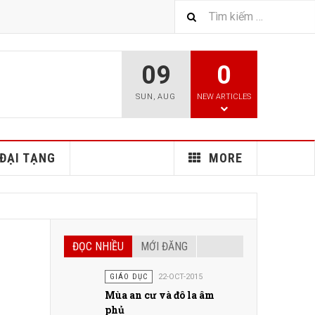
09
0
SUN
,
AUG
NEW ARTICLES
ĐẠI TẠNG
MORE
ĐỌC NHIỀU
MỚI ĐĂNG
GIÁO DỤC
22-OCT-2015
Mùa an cư và đô la âm
phủ