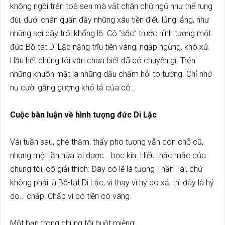
không ngồi trên toà sen mà vắt chân chữ ngũ như thể rung
đùi, dưới chân quấn đầy những xâu tiền điếu lủng lẳng, như
những sợi dây trói khổng lồ. Cô “sốc” trước hình tượng một
đức Bồ-tát Di Lặc nặng trĩu tiền vàng, ngập ngừng, khó xử.
Hầu hết chúng tôi vẫn chưa biết đã có chuyện gì. Trên
những khuôn mặt là những dấu chấm hỏi to tướng. Chỉ nhớ
nụ cười gắng gượng khó tả của cô…
Cuộc bàn luận về hình tượng đức Di Lặc
Vài tuần sau, ghé thăm, thấy pho tượng vẫn còn chỗ cũ,
nhưng một lần nữa lại được… bọc kín. Hiểu thắc mắc của
chúng tôi, cô giải thích: Đây có lẽ là tượng Thần Tài, chứ
không phải là Bồ-tát Di Lặc, vì thay vì hỷ do xả, thì đây là hỷ
do… chấp! Chấp vì có tiền có vàng.
Một bạn trong chúng tôi buột miệng: