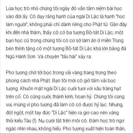
Lứa học trò nhỏ chúng tôi ngày đó vẫn tâm niệm bài học
vào đời ấy. Cô dạy rằng hạnh của ngài Di Lặc là hạnh “học
làm người”, không phải chỉ dành riêng cho Phật tử. Gần đây
khi đến nhà thăm, thấy cô có ba tượng Bồ-tát Di Lặc, một
bạn học cũ trong chúng tôi có cơ sở làm ăn ở miền Trung
bèn thỉnh tặng cô một tượng Bồ-tát Di Lặc khá lớn bằng đá
Ngũ Hành Sơn. Và chuyện “tấu hài” xảy ra:
Pho tượng chở tới bọc trong vải vàng trang trọng theo
phong cách nhà Phật. Bạn tôi mời cô giở tấm vải bọc
tượng. Khuôn mặt ngài Di Lặc cười tươi với xâu tràng hạt
trên cổ. Cô cũng cười, thành kính, hoan hỷ. Chúng tôi cùng
vui, mừng vì pho tượng đã làm cô có được hỷ lạc. Nhưng,
đột ngột, một tay đức “Di Lặc” hiện ra giơ cao nén vàng
thỏi kiểu Tàu (!). Nụ cười tắt trên môi cô. Đám học trò ngơ
ngác nhìn nhau, không hiểu. Pho tượng xuất hiện toàn thân,