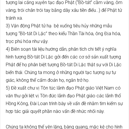
tượng lai căng xuyên tạc đạo Phật (“Bồ-tát” cầm vàng, ôm
vàng, trói chân trói tay bằng dây xâu tiền điếu…) để Phật tử
tránh xa.
3) Vận động Phật tử hạ bệ xuống tiêu hủy những mẫu
tượng “Bồ-tát Di Lặc” theo kiểu Thần Tài hóa, ông Địa hóa,
trọc phú hóa như vậy.
4) Biên soạn tài liệu hướng dẫn, phân tích chi tiết ý nghĩa
hình tượng Bồ-tát Di Lặc gởi đến các cơ sở sản xuất tượng
Phật để họ phân biệt tượng Bồ-tát Di Lặc thật sự với Di Lặc
biến thái. Chúng ta mong ở những người tạc tượng sự tự
giác, không thể cấm đoán họ, ngăn trở họ.
5) Đề xuất chư vị Tôn túc lãnh đạo Phật giáo Việt Nam có
văn thư gởi liệt vị Tôn đức lãnh đạo Phật giáo các lãnh thổ
Hồng Kông, Đài Loan trình bày về vấn đề nhằm tìm kiếm sự
hợp tác giải quyết phần nào vấn đề nhức nhối này.
Chúng ta không thể yên lặng, bàng quang, mặc kệ cho hình