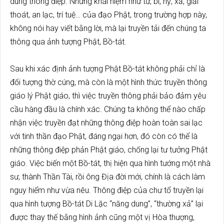
dung thông điệp. Những khái niệm như từ, bi, hỷ, xả, giải
thoát, an lạc, trí tuệ… của đạo Phật, trong trường hợp này,
không nói hay viết bằng lời, mà lại truyền tải đến chúng ta
thông qua ảnh tượng Phật, Bồ-tát.
Sau khi xác định ảnh tượng Phật Bồ-tát không phải chỉ là
đối tượng thờ cúng, mà còn là một hình thức truyền thông
giáo lý Phật giáo, thì việc truyền thông phải bảo đảm yêu
cầu hàng đầu là chính xác. Chúng ta không thể nào chấp
nhận việc truyền đạt những thông điệp hoàn toàn sai lạc
với tinh thần đạo Phật, đáng ngại hơn, đó còn có thể là
những thông điệp phản Phật giáo, chống lại tư tưởng Phật
giáo. Việc biến một Bồ-tát, thị hiện qua hình tướng một nhà
sư, thành Thần Tài, rồi ông Địa đời mới, chính là cách làm
nguy hiểm như vừa nêu. Thông điệp của chư tổ truyền lại
qua hình tượng Bồ-tát Di Lặc “năng dung”, “thường xả” lại
được thay thế bằng hình ảnh cũng một vị Hòa thượng,