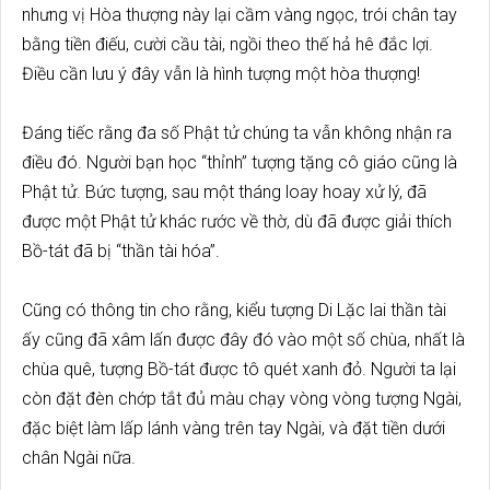
nhưng vị Hòa thượng này lại cầm vàng ngọc, trói chân tay
bằng tiền điếu, cười cầu tài, ngồi theo thế hả hê đắc lợi.
Điều cần lưu ý đây vẫn là hình tượng một hòa thượng!
Đáng tiếc rằng đa số Phật tử chúng ta vẫn không nhận ra
điều đó. Người bạn học “thỉnh” tượng tặng cô giáo cũng là
Phật tử. Bức tượng, sau một tháng loay hoay xử lý, đã
được một Phật tử khác rước về thờ, dù đã được giải thích
Bồ-tát đã bị “thần tài hóa”.
Cũng có thông tin cho rằng, kiểu tượng Di Lặc lai thần tài
ấy cũng đã xâm lấn được đây đó vào một số chùa, nhất là
chùa quê, tượng Bồ-tát được tô quét xanh đỏ. Người ta lại
còn đặt đèn chớp tắt đủ màu chạy vòng vòng tượng Ngài,
đặc biệt làm lấp lánh vàng trên tay Ngài, và đặt tiền dưới
chân Ngài nữa.