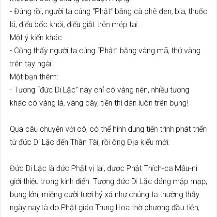
- Đúng rồi, người ta cúng “Phật” bằng cà phê đen, bia, thuốc
lá, điếu bốc khói, điếu giắt trên mép tai.
Một ý kiến khác:
- Cũng thấy người ta cúng “Phật” bằng vàng mã, thứ vàng
trên tay ngài.
Một bạn thêm:
- Tượng “đức Di Lặc” này chỉ có vàng nén, nhiều tượng
khác có vàng lá, vàng cây, tiền thì dán luôn trên bụng!
Qua câu chuyện với cô, có thể hình dung tiến trình phát triển
từ đức Di Lặc đến Thần Tài, rồi ông Địa kiểu mới:
Đức Di Lặc là đức Phật vị lai, được Phật Thích-ca Mâu-ni
giới thiệu trong kinh điển. Tượng đức Di Lặc dáng mập mạp,
bụng lớn, miệng cười tươi hỷ xả như chúng ta thường thấy
ngày nay là do Phật giáo Trung Hoa thờ phượng đầu tiên,