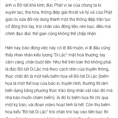
ảnh vị Bồ-tát khả kính, đức Phật vị lai của chúng ta bị
xuyên tạc, tha hóa, thông điệp giải thoát và hỷ xả của Phật
giáo bị sửa đổi nội dung thành một thứ thông điệp trần tục
cổ động trói tay, trói chân vào đồng tiền, nén bạc, điều mà
chính đạo đức thế gian cũng không thể chấp nhận.
Hiện nay, báo động việc này có lẽ đã muộn, vì đi đâu cũng
thấy nhan nhản kiểu tượng “Di Lặc” mặt hoà thượng, tay
cầm vàng, chân buột tiền. Như thế trên bàn thờ không phải
là đức Bồ-tát Di Lặc mà theo cách nhìn của truyền thông,
thực chất đó là một kiểu biếm họa về Bồ-tát Di Lặc (biếm
họa là một thể loại của báo in, truyền hình, thường thì làm
biến dạng bằng phương thức trào lộng nhân vật nào đó mà
nhà báo muốn châm biếm). Ai đó bị biếm họa thì chỉ qua
một kỳ báo, vài đoạn video hoạt hình là hết. Còn thứ biếm
hoạ kiểu “Bồ-tát Di Lặc” trói chân trói tay vào tiền bạc thì