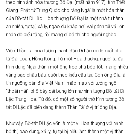
theo hình ảnh hòa thượng Bố Đại (mất năm 917), tỉnh Triết
Giang. Phật tử Trung Quốc cho rằng Ngài là một hóa thân
của Bồ-tát Di Lặc. Hòa thượng Bố Đại là một nhà tu hành
an nhiên, tự tại, xả ly, ngao du khắp nơi, vai gánh túi vải lớn
nhận đồ biếu tặng, rồi mang đi bố thí cho người nghèo.
Việc Thần Tài hóa tượng thành đức Di Lặc có lẽ xuất phát
từ Đài Loan, Hồng Kông. Từ một Hòa thượng, người ta đã
hình dung Ngài thành một ông trọc phú béo tốt, mang nhiều
vàng bạc châu báu, cười theo kiểu cầu tài. Còn ông Địa là
tín ngưỡng bản địa Việt Nam, mập mạp với tướng ngồi
“thoải mái”, phô bày cái bụng lớn như hình tượng Bồ-tát Di
Lặc Trung Hoa. Từ đó, có một số người thờ hình tượng Bồ-
tát Di Lặc đã biến dạng thành Thần Tài ở vị trí ông Địa.
Như vậy, Bồ-tát Di Lặc vốn là một vị Hòa thượng với hạnh
bố thí, bao dung, xả ly, tự tại bị hiểu lầm thành một vị thần