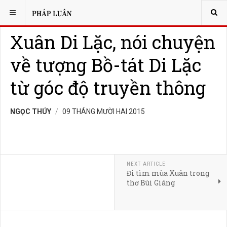
BẠN ĐANG Ở:
GIAO TIẾP
Xuân Di Lặc, nói chuyện
về tượng Bồ-tát Di Lặc
từ góc độ truyền thông
NGỌC THÚY
09 THÁNG MƯỜI HAI 2015
NEXT ARTICLE
Đi tìm mùa Xuân trong
thơ Bùi Giáng