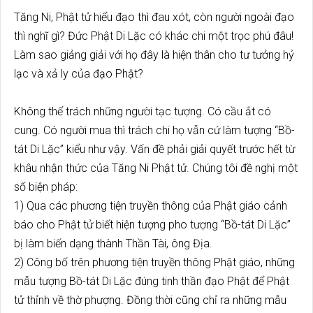
Tăng Ni, Phật tử hiểu đạo thì đau xót, còn người ngoài đạo
thì nghĩ gì? Đức Phật Di Lặc có khác chi một trọc phú đâu!
Làm sao giảng giải với họ đây là hiện thân cho tư tưởng hỷ
lạc và xả ly của đạo Phật?
Không thể trách những người tạc tượng. Có cầu ắt có
cung. Có người mua thì trách chi họ vẫn cứ làm tượng “Bồ-
tát Di Lặc” kiểu như vậy. Vấn đề phải giải quyết trước hết từ
khâu nhận thức của Tăng Ni Phật tử. Chúng tôi đề nghị một
số biện pháp:
1) Qua các phương tiện truyền thông của Phật giáo cảnh
báo cho Phật tử biết hiện tượng pho tượng “Bồ-tát Di Lặc”
bị làm biến dạng thành Thần Tài, ông Địa.
2) Công bố trên phương tiện truyền thông Phật giáo, những
mẫu tượng Bồ-tát Di Lặc đúng tinh thần đạo Phật để Phật
tử thỉnh v
ề thờ phượng. Đồng thời cũng chỉ ra những mẫu