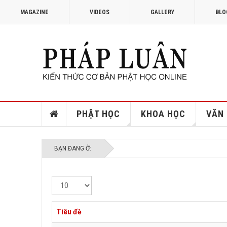
MAGAZINE
VIDEOS
GALLERY
BLO
PHẬT HỌC
KHOA HỌC
VĂN
BẠN ĐANG Ở:
Hiển
thị
#
Tiêu đề