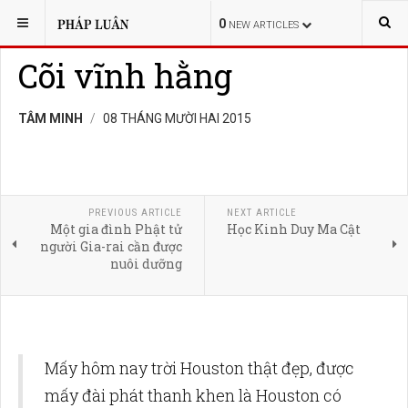
BẠN ĐANG Ở:
LỊCH SỬ
PHẬT GIÁO
0
NEW ARTICLES
Cõi vĩnh hằng
TÂM MINH
08 THÁNG MƯỜI HAI 2015
PREVIOUS ARTICLE
NEXT ARTICLE
Một gia đình Phật tử
Học Kinh Duy Ma Cật
người Gia-rai cần được
nuôi dưỡng
Mấy hôm nay trời Houston thật đẹp, được
mấy đài phát thanh khen là Houston có