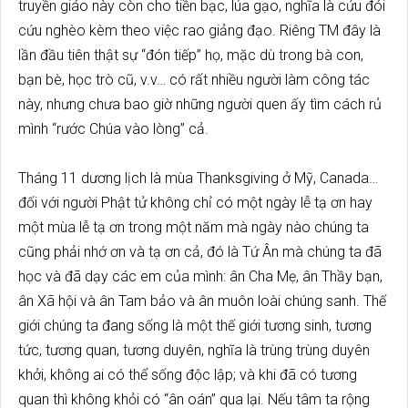
truyền giáo này còn cho tiền bạc, lúa gạo, nghĩa là cứu đói
cứu nghèo kèm theo việc rao giảng đạo. Riêng TM đây là
lần đầu tiên thật sự “đón tiếp” họ, mặc dù trong bà con,
bạn bè, học trò cũ, v.v… có rất nhiều người làm công tác
này, nhưng chưa bao giờ những người quen ấy tìm cách rủ
mình “rước Chúa vào lòng” cả.
Tháng 11 dương lịch là mùa Thanksgiving ở Mỹ, Canada…
đối với người Phật tử không chỉ có một ngày lễ tạ ơn hay
một mùa lễ tạ ơn trong một năm mà ngày nào chúng ta
cũng phải nhớ ơn và tạ ơn cả, đó là Tứ Ân mà chúng ta đã
học và đã dạy các em của mình: ân Cha Mẹ, ân Thầy bạn,
ân Xã hội và ân Tam bảo và ân muôn loài chúng sanh. Thế
giới chúng ta đang sống là một thế giới tương sinh, tương
tức, tương quan, tương duyên, nghĩa là trùng trùng duyên
khởi, không ai có thể sống độc lập; và khi đã có tương
quan thì không khỏi có “ân oán” qua lại. Nếu tâm ta rộng