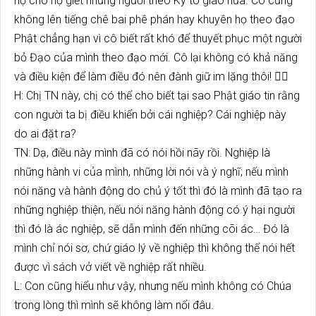
hộ cho họ giết những người theo Ky tô giáo nữa. Cô cũng
không lên tiếng chê bai phê phán hay khuyên họ theo đạo
Phật chẳng hạn vì cô biết rất khó để thuyết phục một người
bỏ Đạo của mình theo đạo mới. Cô lại không có khả năng
và điều kiện để làm điều đó nên đành giữ im lặng thôi! 
H: Chị TN này, chị có thể cho biết tại sao Phật giáo tin rằng
con người ta bị điều khiển bởi cái nghiệp? Cái nghiệp này
do ai đặt ra?
TN: Dạ, điều này mình đã có nói hồi nãy rồi. Nghiệp là
những hành vi của mình, những lời nói và ý nghĩ; nếu mình
nói năng và hành động do chủ ý tốt thì đó là mình đã tạo ra
những nghiệp thiện, nếu nói năng hành động có ý hại người
thì đó là ác nghiệp, sẽ dẫn mình đến những cõi ác… Đó là
mình chỉ nói sơ, chứ giáo lý về nghiệp thì không thể nói hết
được vì sách vở viết về nghiệp rất nhiều.
L: Con cũng hiểu như vậy, nhưng nếu mình không có Chúa
trong lòng thì mình sẽ không làm nổi đâu.