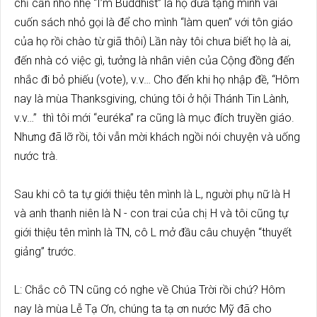
chỉ cần nhỏ nhẹ “I’m Buddhist” là họ đưa tặng mình vài
cuốn sách nhỏ gọi là để cho mình “làm quen” với tôn giáo
của họ rồi chào từ giã thôi) Lần này tôi chưa biết họ là ai,
đến nhà có việc gì, tưởng là nhân viên của Cộng đồng đến
nhắc đi bỏ phiếu (vote), v.v… Cho đến khi họ nhập đề, “Hôm
nay là mùa Thanksgiving, chúng tôi ở hội Thánh Tin Lành,
v.v…” thì tôi mới “euréka” ra cũng là mục đích truyền giáo.
Nhưng đã lỡ rồi, tôi vẫn mời khách ngồi nói chuyện và uống
nước trà.
Sau khi cô ta tự giới thiệu tên mình là L, người phụ nữ là H
và anh thanh niên là N - con trai của chị H và tôi cũng tự
giới thiệu tên mình là TN, cô L mở đầu câu chuyện “thuyết
giảng” trước.
L: Chắc cô TN cũng có nghe về Chúa Trời rồi chứ? Hôm
nay là mùa Lễ Tạ Ơn, chúng ta tạ ơn nước Mỹ đã cho