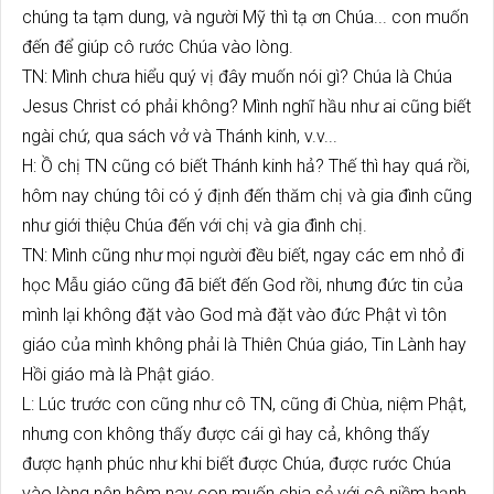
chúng ta tạm dung, và người Mỹ thì tạ ơn Chúa... con muốn
đến để giúp cô rước Chúa vào lòng.
TN: Mình chưa hiểu quý vị đây muốn nói gì? Chúa là Chúa
Jesus Christ có phải không? Mình nghĩ hầu như ai cũng biết
ngài chứ, qua sách vở và Thánh kinh, v.v...
H: Ồ chị TN cũng có biết Thánh kinh hả? Thế thì hay quá rồi,
hôm nay chúng tôi có ý định đến thăm chị và gia đình cũng
như giới thiệu Chúa đến với chị và gia đình chị.
TN: Mình cũng như mọi người đều biết, ngay các em nhỏ đi
học Mẫu giáo cũng đã biết đến God rồi, nhưng đức tin của
mình lại không đặt vào God mà đặt vào đức Phật vì tôn
giáo của mình không phải là Thiên Chúa giáo, Tin Lành hay
Hồi giáo mà là Phật giáo.
L: Lúc trước con cũng như cô TN, cũng đi Chùa, niệm Phật,
nhưng con không thấy được cái gì hay cả, không thấy
được hạnh phúc như khi biết được Chúa, được rước Chúa
vào lòng nên hôm nay con muốn chia sẻ với cô niềm hạnh