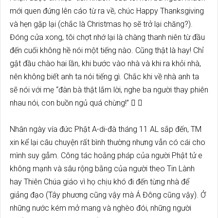
mới quen đứng lên cáo từ ra về, chúc Happy Thanksgiving
và hẹn gặp lại (chắc là Christmas họ sẽ trở lại chăng?).
Đóng cửa xong, tôi chợt nhớ lại là chàng thanh niên từ đầu
đến cuối không hề nói một tiếng nào. Cũng thật là hay! Chỉ
gật đầu chào hai lần, khi bước vào nhà và khi ra khỏi nhà,
nên không biết anh ta nói tiếng gì. Chắc khi về nhà anh ta
sẽ nói với mẹ “đàn bà thật lắm lời, nghe ba người thay phiên
nhau nói, con buồn ngủ quá chừng!”  
Nhân ngày vía đức Phật A-di-đà tháng 11 AL sắp đến, TM
xin kể lại câu chuyện rất bình thường nhưng vẫn có cái cho
mình suy gẫm. Công tác hoằng pháp của người Phật tử e
không mạnh và sâu rộng bằng của người theo Tin Lành
hay Thiên Chúa giáo vì họ chịu khó đi đến từng nhà để
giảng đạo (Tây phương cũng vậy mà Á Đông cũng vậy). Ở
những nước kém mở mang và nghèo đói, những người