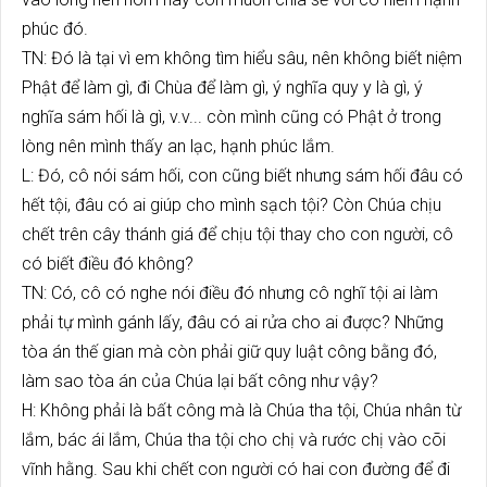
phúc đó.
TN: Đó là tại vì em không tìm hiểu sâu, nên không biết niệm
Phật để làm gì, đi Chùa để làm gì, ý nghĩa quy y là gì, ý
nghĩa sám hối là gì, v.v... còn mình cũng có Phật ở trong
lòng nên mình thấy an lạc, hạnh phúc lắm.
L: Đó, cô nói sám hối, con cũng biết nhưng sám hối đâu có
hết tội, đâu có ai giúp cho mình sạch tội? Còn Chúa chịu
chết trên cây thánh giá để chịu tội thay cho con người, cô
có biết điều đó không?
TN: Có, cô có nghe nói điều đó nhưng cô nghĩ tội ai làm
phải tự mình gánh lấy, đâu có ai rửa cho ai được? Những
tòa án thế gian mà còn phải giữ quy luật công bằng đó,
làm sao tòa án của Chúa lại bất công như vậy?
H: Không phải là bất công mà là Chúa tha tội, Chúa nhân từ
lắm, bác ái lắm, Chúa tha tội cho chị và rước chị vào cõi
vĩnh hằng. Sau khi chết con người có hai con đường để đi