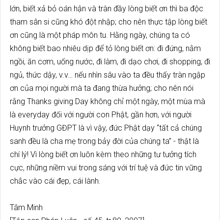
lớn, biết xả bỏ oán hận và tràn đầy lòng biết ơn thì ba độc
tham sân si cũng khó đột nhập; cho nên thực tập lòng biết
ơn cũng là một pháp môn tu. Hằng ngày, chúng ta có
không biết bao nhiêu dịp để tỏ lòng biết ơn: đi đứng, nằm
ngồi, ăn cơm, uống nước, đi làm, đi dạo chơi, đi shopping, đi
ngủ, thức dậy, v.v… nếu nhìn sâu vào ta đều thấy tràn ngập
ơn của mọi người mà ta đang thừa hưởng; cho nên nói
rằng Thanks giving Day không chỉ một ngày, một mùa mà
là everyday đối với người con Phật, gần hơn, với người
Huynh trưởng GĐPT là vì vậy, đức Phật dạy “tất cả chúng
sanh đều là cha mẹ trong bảy đời của chúng ta” - thật là
chí lý! Vì lòng biết ơn luôn kèm theo những tư tưởng tích
cực, những niềm vui trong sáng với trí tuệ và đức tin vững
chắc vào cái đẹp, cái lành.
Tâm Minh