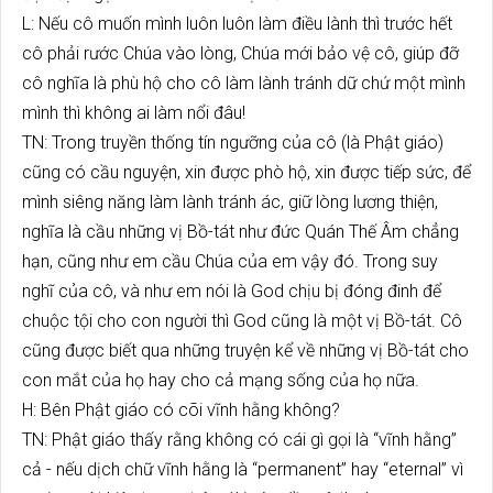
L: Nếu cô muốn mình luôn luôn làm điều lành thì trước hết
cô phải rước Chúa vào lòng, Chúa mới bảo vệ cô, giúp đỡ
cô nghĩa là phù hộ cho cô làm lành tránh dữ chứ một mình
mình thì không ai làm nổi đâu!
TN: Trong truyền thống tín ngưỡng của cô (là Phật giáo)
cũng có cầu nguyện, xin được phò hộ, xin được tiếp sức, để
mình siêng năng làm lành tránh ác, giữ lòng lương thiện,
nghĩa là cầu những vị Bồ-tát như đức Quán Thế Âm chẳng
hạn, cũng như em cầu Chúa của em vậy đó. Trong suy
nghĩ của cô, và như em nói là God chịu bị đóng đinh để
chuộc tội cho con người thì God cũng là một vị Bồ-tát. Cô
cũng được biết qua những truyện kể về những vị Bồ-tát cho
con mắt của họ hay cho cả mạng sống của họ nữa.
H: Bên Phật giáo có cõi vĩnh hằng không?
TN: Phật giáo thấy rằng không có cái gì gọi là “vĩnh hằng”
cả - nếu dịch chữ vĩnh hằng là “permanent” hay “eternal” vì