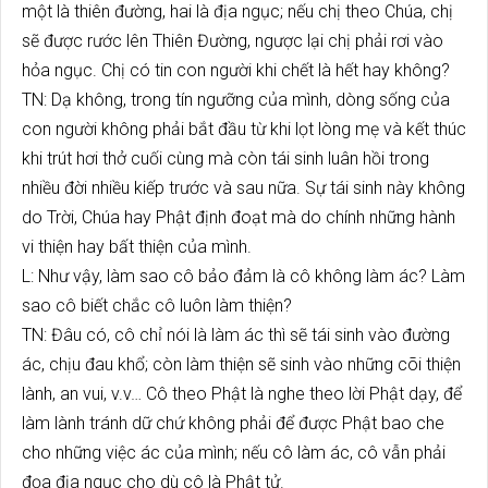
một là thiên đường, hai là địa ngục; nếu chị theo Chúa, chị
sẽ được rước lên Thiên Đường, ngược lại chị phải rơi vào
hỏa ngục. Chị có tin con người khi chết là hết hay không?
TN: Dạ không, trong tín ngưỡng của mình, dòng sống của
con người không phải bắt đầu từ khi lọt lòng mẹ và kết thúc
khi trút hơi thở cuối cùng mà còn tái sinh luân hồi trong
nhiều đời nhiều kiếp trước và sau nữa. Sự tái sinh này không
do Trời, Chúa hay Phật định đoạt mà do chính những hành
vi thiện hay bất thiện của mình.
L: Như vậy, làm sao cô bảo đảm là cô không làm ác? Làm
sao cô biết chắc cô luôn làm thiện?
TN: Đâu có, cô chỉ nói là làm ác thì sẽ tái sinh vào đường
ác, chịu đau khổ; còn làm thiện sẽ sinh vào những cõi thiện
lành, an vui, v.v… Cô theo Phật là nghe theo lời Phật dạy, để
làm lành tránh dữ chứ không phải để được Phật bao che
cho những việc ác của mình; nếu cô làm ác, cô vẫn phải
đọa địa ngục cho dù cô là Phật tử.