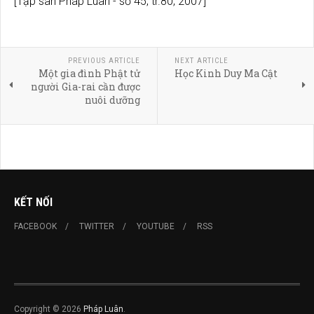
[Tập san Pháp Luân - số 45, tr.80, 2007]
PREVIOUS ARTICLE
NEXT ARTICLE
Một gia đình Phật tử
Học Kinh Duy Ma Cật
người Gia-rai cần được
nuôi dưỡng
KẾT NỐI
FACEBOOK
TWITTER
YOUTUBE
RSS
Copyright © 2026
Pháp Luân
.