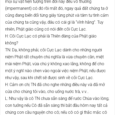
mọi sự vật hiện tượng trên đời này đều vô thường
(impermanent) có đó rồi mất đó, ngay quả đất chúng ta ở
cũng đang biến đổi từng giây từng phút và tâm tư tình cảm
của chúng ta cũng vậy, đâu có cái gì là “vĩnh hằng”. Tuy
nhiên, Phật giáo cũng có nói đến cõi Cực Lạc.
H: Cõi Cực Lạc có phải là Thiên đàng của Phật giáo
không?
TN: Dạ, không phải; cõi Cực Lạc dành cho những người
niệm Phật rất chuyên chú nghĩa là vừa chuyên cần, miệt
mài niệm Phật, vừa chú ý không xao lãng, không để cho
một ý nghĩ nào chen vào ngoài việc niệm Phật; nếu được
như vậy, sau khi chết sẽ được sinh về cõi Cực Lạc.
H: Cảm ơn chị TN đã cho nghe những điều này và đã mở
cửa cho chúng tôi vào, cho uống nước trà, v.v…
L: Như vậy là cô TN chưa sẵn sàng để rước Chúa vào lòng;
con tưởng nếu Cô đã sẵn sàng thì bắt đầu hôm nay tất cả
chúng con cầu nguyện cho cô; nếu cô có gì thắc mắc cô