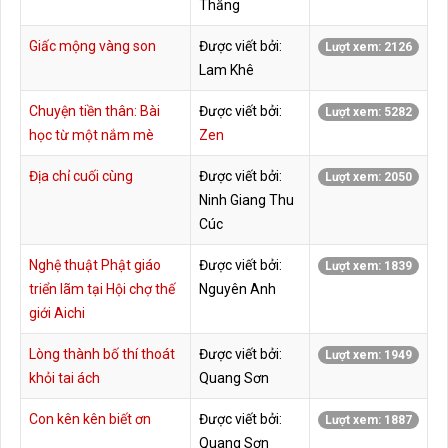
Thắng
Giấc mộng vàng son
Được viết bởi:
Lượt xem: 2126
Lam Khê
Chuyện tiền thân: Bài
Được viết bởi:
Lượt xem: 5282
học từ một nắm mè
Zen
Địa chỉ cuối cùng
Được viết bởi:
Lượt xem: 2050
Ninh Giang Thu
Cúc
Nghệ thuật Phật giáo
Được viết bởi:
Lượt xem: 1839
triển lãm tại Hội chợ thế
Nguyên Anh
giới Aichi
Lòng thành bố thí thoát
Được viết bởi:
Lượt xem: 1949
khỏi tai ách
Quang Sơn
Con kên kên biết ơn
Được viết bởi:
Lượt xem: 1887
Quang Sơn