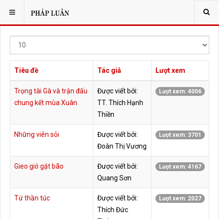
BẠN ĐANG Ở:
Hiển
thị
#
Tiêu đề
Tác giả
Lượt xem
Trọng tài Gà và trận đấu
Được viết bởi:
Lượt xem: 4006
chung kết mùa Xuân
TT. Thích Hạnh
Thiền
Những viên sỏi
Được viết bởi:
Lượt xem: 3701
Đoàn Thị Vương
Gieo gió gặt bão
Được viết bởi:
Lượt xem: 4167
Quang Sơn
Tứ thần túc
Được viết bởi:
Lượt xem: 2027
Thích Đức