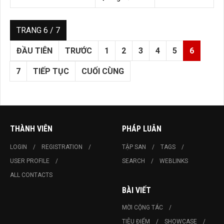
TRANG 6 / 7
ĐẦU TIÊN
TRƯỚC
1
2
3
4
5
6
7
TIẾP TỤC
CUỐI CÙNG
THÀNH VIÊN
PHÁP LUÂN
LOGIN
REGISTRATION
TẬP SAN
TAGS
USER PROFILE
SEARCH
WEBLINKS
ALL CONTACTS
BÀI VIẾT
MỜI CỘNG TÁC
TIÊU ĐIỂM
SHOWCASE