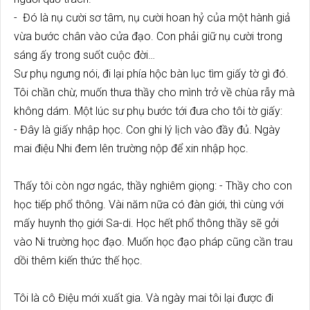
- Đó là nụ cười sơ tâm, nụ cười hoan hỷ của một hành giả
vừa bước chân vào cửa đạo. Con phải giữ nụ cười trong
sáng ấy trong suốt cuộc đời…
Sư phụ ngưng nói, đi lại phía hộc bàn lục tìm giấy tờ gì đó.
Tôi chần chừ, muốn thưa thầy cho mình trở về chùa rẫy mà
không dám. Một lúc sư phụ bước tới đưa cho tôi tờ giấy:
- Đây là giấy nhập học. Con ghi lý lịch vào đầy đủ. Ngày
mai điệu Nhi đem lên trường nộp để xin nhập học.
Thấy tôi còn ngơ ngác, thầy nghiêm giọng: - Thầy cho con
học tiếp phổ thông. Vài năm nữa có đàn giới, thì cùng với
mấy huynh thọ giới Sa-di. Học hết phổ thông thầy sẽ gởi
vào Ni trường học đạo. Muốn học đạo pháp cũng cần trau
dồi thêm kiến thức thế học.
Tôi là cô Điệu mới xuất gia. Và ngày mai tôi lại được đi