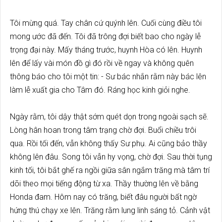
Tôi mừng quá. Tay chân cứ quýnh lên. Cuối cùng điều tôi
mong ước đã đến. Tôi đã trông đợi biết bao cho ngày lễ
trọng đại này. Mấy tháng trước, huynh Hòa có lên. Huynh
lên để lấy vài món đồ gì đó rồi về ngay và không quên
thông báo cho tôi một tin: - Sư bác nhắn rằm này bác lên
làm lễ xuất gia cho Tâm đó. Ráng học kinh giỏi nghe.
Ngày rằm, tôi dậy thật sớm quét dọn trong ngoài sạch sẽ.
Lòng hân hoan trong tâm trạng chờ đợi. Buổi chiều trôi
qua. Rồi tối đến, vẫn không thấy Sư phụ. Ai cũng bảo thầy
không lên đâu. Song tôi vẫn hy vọng, chờ đợi. Sau thời tụng
kinh tối, tôi bắt ghế ra ngồi giữa sân ngắm trăng mà tâm trí
dõi theo mọi tiếng động từ xa. Thầy thường lên về bằng
Honda đam. Hôm nay có trăng, biết đâu người bất ngờ
hứng thú chạy xe lên. Trăng rằm lung linh sáng tỏ. Cảnh vật