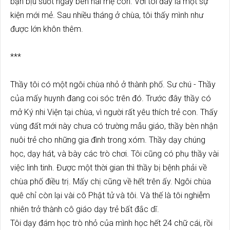
bận bịu suốt ngày bên hai mẹ con. Với tôi đây là một sự
kiện mới mẻ. Sau nhiều tháng ở chùa, tôi thấy mình như
được lớn khôn thêm.
***
Thầy tôi có một ngôi chùa nhỏ ở thành phố. Sư chú - Thầy
của mấy huynh đang coi sóc trên đó. Trước đây thầy có
mở Ký nhi Viện tại chùa, vì người rất yêu thích trẻ con. Thấy
vùng đất mới này chưa có trường mẫu giáo, thầy bèn nhận
nuôi trẻ cho những gia đình trong xóm. Thầy dạy chúng
học, dạy hát, và bày các trò chơi. Tôi cũng có phụ thầy vài
việc linh tinh. Được một thời gian thì thầy bị bệnh phải về
chùa phố điều trị. Mấy chị cũng về hết trên ấy. Ngôi chùa
quê chỉ còn lại vài cô Phật tử và tôi. Và thế là tôi nghiễm
nhiên trở thành cô giáo dạy trẻ bất đắc dĩ.
Tôi dạy đám học trò nhỏ của mình học hết 24 chữ cái, rồi