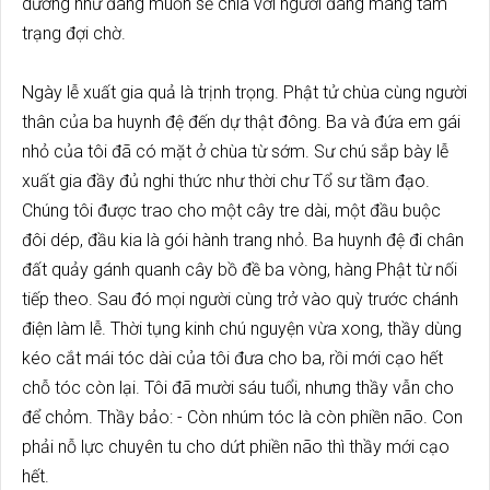
dường như đang muốn sẻ chia với người đang mang tâm
trạng đợi chờ.
Ngày lễ xuất gia quả là trịnh trọng. Phật tử chùa cùng người
thân của ba huynh đệ đến dự thật đông. Ba và đứa em gái
nhỏ của tôi đã có mặt ở chùa từ sớm. Sư chú sắp bày lễ
xuất gia đầy đủ nghi thức như thời chư Tổ sư tầm đạo.
Chúng tôi được trao cho một cây tre dài, một đầu buộc
đôi dép, đầu kia là gói hành trang nhỏ. Ba huynh đệ đi chân
đất quảy gánh quanh cây bồ đề ba vòng, hàng Phật từ nối
tiếp theo. Sau đó mọi người cùng trở vào quỳ trước chánh
điện làm lễ. Thời tụng kinh chú nguyện vừa xong, thầy dùng
kéo cắt mái tóc dài của tôi đưa cho ba, rồi mới cạo hết
chỗ tóc còn lại. Tôi đã mười sáu tuổi, nhưng thầy vẫn cho
để chỏm. Thầy bảo: - Còn nhúm tóc là còn phiền não. Con
phải nỗ lực chuyên tu cho dứt phiền não thì thầy mới cạo
hết.