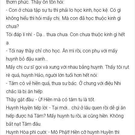
thơm phức. Thầy ôn tồn hỏi:
- Con ở chùa tập sự tu thì phải lo học kinh, học kệ. Có gì
không hiểu thì hỏi mấy chị. Mà con đã học thuộc kinh gì
chưa?
Tôi đáp lí nhí: - Dạ… thưa chưa. Con chưa thuộc kinh gì hết
ạ.
- Tối nay thầy chỉ cho học. Ăn mì rồi, con phụ với mấy
huynh bỏ đậu xanh…
Mấy chị cư sĩ gọi và xưng với nhau bằng huynh. Thấy tôi rụt
rè quá, huynh Hảo, người lớn tuổi hơn hết nói:
- Tâm có vẻ hiền quá, thưa sư bác. Ở chung với điệu Nhi
chắc là bị ăn hiếp.
Thầy gật đầu: - Ừ! Hiền mà có tâm tu là tốt.
Huynh Huyền tiếp lời: - Tại mới… chứ ở lâu quen rồi dễ gì ăn
hiếp được há Tâm? Mấy huynh tu rồi, ai cũng hiền. Không
bắt nạt Tâm đâu.
Huynh Hòa phì cười: - Mô Phật! Hiền cỡ huynh Huyền thì