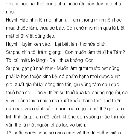
- Ráng học hai thời công phu thuộc rồi thầy dạy học chữ
nho.
Huynh Hảo nhìn lên nói nhanh: - Tâm thông minh nên học
mau thuộc lắm, thưa sư bác. Còn chữ nho nhìn qua là biết
mặt chữ. Viết cũng đẹp.
Huynh Huyền xen vào: - Lại biết làm thơ nữa chứ…
Sư phụ nhìn tôi trầm giọng: - Con muốn làm thi sĩ hả Tâm?
Tôi cúi mặt, lo lắng: - Dạ… thưa không. Con…
Sư phụ gật gù nhỏ nhẹ: - Muốn làm gì thì trước hết cũng
phải lo học thuộc kinh kệ, có phẩm hạnh mới được xuất
gia. Xuất gia rồi lại càng tinh tấn, giữ vững tâm cầu đạo
thuở ban sơ… Các vị thiền sư thuở xưa khi chứng ngộ rồi, có
vị vui cảnh thiên nhiên mà xuất khẩu thành thơ. Thơ thiền
của các vị là cảnh sắc muôn màu ngự trị nơi thế giới tâm
linh tĩnh lặng. Tâm đối cảnh không còn vướng mắc thì mỗi
vần thơ là một nguồn pháp lạc vô biên.
Tôi ngẩn người nghe sư phụ giảng về thơ dù chẳng hiểu gì