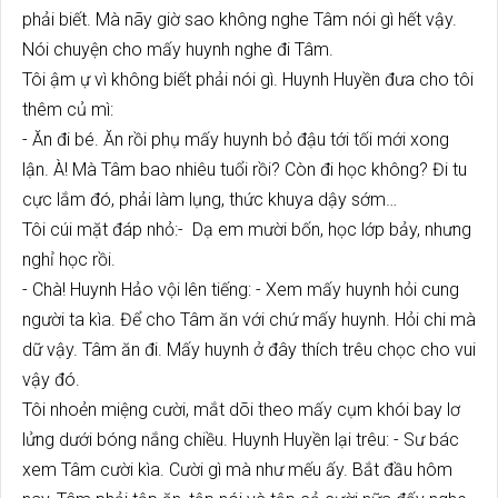
phải biết. Mà nãy giờ sao không nghe Tâm nói gì hết vậy.
Nói chuyện cho mấy huynh nghe đi Tâm.
Tôi ậm ự vì không biết phải nói gì. Huynh Huyền đưa cho tôi
thêm củ mì:
- Ăn đi bé. Ăn rồi phụ mấy huynh bỏ đậu tới tối mới xong
lận. À! Mà Tâm bao nhiêu tuổi rồi? Còn đi học không? Đi tu
cực lắm đó, phải làm lụng, thức khuya dậy sớm…
Tôi cúi mặt đáp nhỏ:- Dạ em mười bốn, học lớp bảy, nhưng
nghỉ học rồi.
- Chà! Huynh Hảo vội lên tiếng: - Xem mấy huynh hỏi cung
người ta kìa. Để cho Tâm ăn với chứ mấy huynh. Hỏi chi mà
dữ vậy. Tâm ăn đi. Mấy huynh ở đây thích trêu chọc cho vui
vậy đó.
Tôi nhoẻn miệng cười, mắt dõi theo mấy cụm khói bay lơ
lửng dưới bóng nắng chiều. Huynh Huyền lại trêu: - Sư bác
xem Tâm cười kìa. Cười gì mà như mếu ấy. Bắt đầu hôm