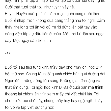
nay, Tâm phải tập ăn, tập nói và tập cả cười nữa đấy nghe.
Cười thật tươi, thật to… như huynh vậy nè.
Huynh Huyền cười phá lên làm mọi người cùng cười theo.
Buổi lễ nhập môn không quá căng thẳng như tôi nghĩ. Cảm
thấy nhẹ lòng, tôi ăn vội củ mì rồi đứng lên bắt tay vào
công việc tập sự đầu tiên ở chùa. Mặt trời lui dần sau ngọn
cây. Một ngày sắp trôi qua.
***
Buổi tối sau thời tụng kinh, thầy dạy cho mấy chị học 214
bộ chữ nho. Chúng tôi ngồi quanh chiếc bàn quá đường dài.
Ngọn đèn măng sông tỏa sáng. Không gian tĩnh lặng và
thật ấm cúng. Tôi ngồi học kinh Di Đà ở cuối bàn mà thỉnh
thoảng lại chồm lên nhìn xem mấy chị viết chữ Hán. Tôi
chưa biết loại chữ này, nhưng thấy hay hay ngộ ngộ. Thấy
tôi võ vẽ tập viết, sư phụ nói: