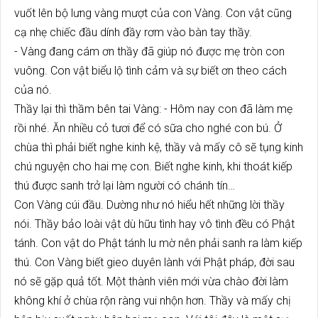
vuốt lên bộ lưng vàng mượt của con Vàng. Con vật cũng
cạ nhẹ chiếc đầu dính đầy rơm vào bàn tay thầy.
- Vàng đang cám ơn thầy đã giúp nó được mẹ tròn con
vuông. Con vật biểu lộ tình cảm và sự biết ơn theo cách
của nó.
Thầy lại thì thầm bên tai Vàng: - Hôm nay con đã làm mẹ
rồi nhé. Ăn nhiều cỏ tươi để có sữa cho nghé con bú. Ở
chùa thì phải biết nghe kinh kệ, thầy và mấy cô sẽ tụng kinh
chú nguyện cho hai mẹ con. Biết nghe kinh, khi thoát kiếp
thú được sanh trở lại làm người có chánh tín…
Con Vàng cúi đầu. Dường như nó hiểu hết những lời thầy
nói. Thầy bảo loài vật dù hữu tình hay vô tình đều có Phật
tánh. Con vật do Phật tánh lu mờ nên phải sanh ra làm kiếp
thú. Con Vàng biết gieo duyên lành với Phật pháp, đời sau
nó sẽ gặp quả tốt. Một thành viên mới vừa chào đời làm
không khí ở chùa rộn ràng vui nhộn hơn. Thầy và mấy chị