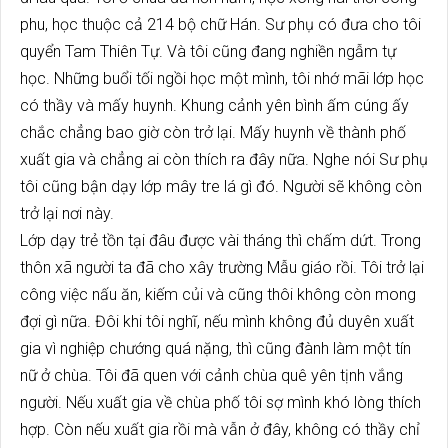
phu, học thuộc cả 214 bộ chữ Hán. Sư phụ có đưa cho tôi
quyển Tam Thiên Tự. Và tôi cũng đang nghiền ngẫm tự
học. Những buổi tối ngồi học một mình, tôi nhớ mãi lớp học
có thầy và mấy huynh. Khung cảnh yên bình ấm cúng ấy
chắc chẳng bao giờ còn trở lại. Mấy huynh về thành phố
xuất gia và chẳng ai còn thích ra đây nữa. Nghe nói Sư phụ
tôi cũng bận dạy lớp mây tre lá gì đó. Người sẽ không còn
trở lại nơi này.
Lớp dạy trẻ tồn tại đâu được vài tháng thì chấm dứt. Trong
thôn xã người ta đã cho xây trường Mẫu giáo rồi. Tôi trở lại
công việc nấu ăn, kiếm củi và cũng thôi không còn mong
đợi gì nữa. Đôi khi tôi nghĩ, nếu mình không đủ duyên xuất
gia vì nghiệp chướng quá nặng, thì cũng đành làm một tín
nữ ở chùa. Tôi đã quen với cảnh chùa quê yên tịnh vắng
người. Nếu xuất gia về chùa phố tôi sợ mình khó lòng thích
hợp. Còn nếu xuất gia rồi mà vẫn ở đây, không có thầy chỉ