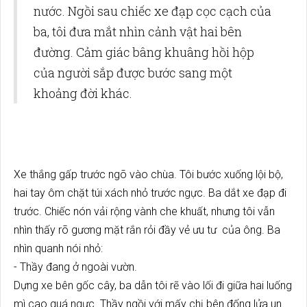
nước. Ngồi sau chiếc xe đạp cọc cạch của
ba, tôi đưa mắt nhìn cảnh vật hai bên
đường. Cảm giác bâng khuâng hồi hộp
của người sắp được bước sang một
khoảng đời khác.
Xe thắng gấp trước ngõ vào chùa. Tôi bước xuống lội bộ,
hai tay ôm chặt túi xách nhỏ trước ngực. Ba dắt xe đạp đi
trước. Chiếc nón vải rộng vành che khuất, nhưng tôi vẫn
nhìn thấy rõ gương mặt rắn rỏi đầy vẻ ưu tư của ông. Ba
nhìn quanh nói nhỏ:
- Thầy đang ở ngoài vườn.
Dựng xe bên gốc cây, ba dẫn tôi rẽ vào lối đi giữa hai luống
mì cao quá ngực. Thầy ngồi với mấy chị bên đống lửa un