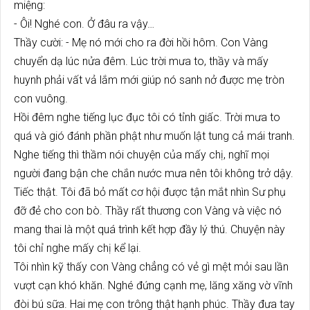
miệng:
- Ôi! Nghé con. Ở đâu ra vậy…
Thầy cười: - Mẹ nó mới cho ra đời hồi hôm. Con Vàng
chuyển dạ lúc nửa đêm. Lúc trời mưa to, thầy và mấy
huynh phải vất vả lắm mới giúp nó sanh nở được mẹ tròn
con vuông.
Hồi đêm nghe tiếng lục đục tôi có tỉnh giấc. Trời mưa to
quá và gió đánh phần phật như muốn lật tung cả mái tranh.
Nghe tiếng thì thầm nói chuyện của mấy chị, nghĩ mọi
người đang bận che chắn nước mưa nên tôi không trở dậy.
Tiếc thật. Tôi đã bỏ mất cơ hội được tận mắt nhìn Sư phụ
đỡ đẻ cho con bò. Thầy rất thương con Vàng và việc nó
mang thai là một quá trình kết hợp đầy lý thú. Chuyện này
tôi chỉ nghe mấy chị kể lại.
Tôi nhìn kỹ thấy con Vàng chẳng có vẻ gì mệt mỏi sau lần
vượt cạn khó khăn. Nghé đứng cạnh mẹ, lăng xăng vờ vĩnh
đòi bú sữa. Hai mẹ con trông thật hạnh phúc. Thầy đưa tay