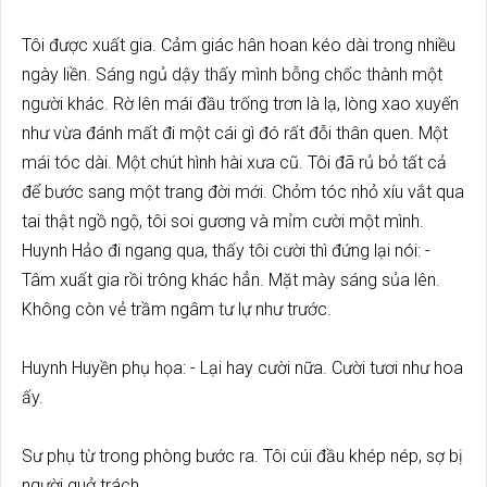
Tôi được xuất gia. Cảm giác hân hoan kéo dài trong nhiều
ngày liền. Sáng ngủ dậy thấy mình bỗng chốc thành một
người khác. Rờ lên mái đầu trống trơn là lạ, lòng xao xuyến
như vừa đánh mất đi một cái gì đó rất đỗi thân quen. Một
mái tóc dài. Một chút hình hài xưa cũ. Tôi đã rủ bỏ tất cả
để bước sang một trang đời mới. Chỏm tóc nhỏ xíu vắt qua
tai thật ngồ ngộ, tôi soi gương và mỉm cười một mình.
Huynh Hảo đi ngang qua, thấy tôi cười thì đứng lại nói: -
Tâm xuất gia rồi trông khác hẳn. Mặt mày sáng sủa lên.
Không còn vẻ trầm ngâm tư lự như trước.
Huynh Huyền phụ họa: - Lại hay cười nữa. Cười tươi như hoa
ấy.
Sư phụ từ trong phòng bước ra. Tôi cúi đầu khép nép, sợ bị
người quở trách.