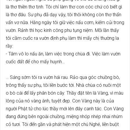
là thơ thiền thơ tịnh. Tôi chỉ làm thơ con cóc chứ có biết gì
là thơ đâu. Sư phụ đã dạy vậy, tôi thôi không còn thơ thẩn
vẩn vơ nữa. Hằng ngày tôi giữ việc nấu cơm, kiếm củi trong
vườn. Rảnh thì học kinh công phu tụng niệm. Mỗi lần thấy
tôi cầm cuốc ra vườn định phụ làm thì mấy chị thường la
rầy:
- Tâm vô lo nấu ăn, làm việc trong chùa đi. Việc làm vườn
cuốc đất để cho mấy huynh…
… Sáng sớm tôi ra vườn hái rau. Rảo qua góc chuồng bò,
trông thấy sư phụ, tôi liền bước tới. Nhà chùa có nuôi một
o bò cái để lấy phân bón cây. Thầy đặt tên là Vàng, vì màu
lông của nó vàng ánh, tuyệt đẹp. Con Vàng này là của
người Phật tử cho lúc thầy mới lên đây canh tác. Con Vàng
đang đứng bên ngoài chuồng, miệng nhóp nhép nhai nhúm
cỏ tươi. Tôi đến gần và phát hiện một chú Nghé, liền buột