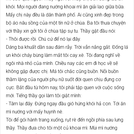
khói. Mọi người đang nướng khoai mì ăn giải lao giữa bữa.
Mấy chị này đều là dân thành phố. Ai cũng xinh đẹp trong
bộ áo nâu sồng của một tín nữ ở chùa. Ba tôi thưa chuyện
với thầy xin gởi tôi ở chùa tập sự tu. Thầy gật đầu nói:
- Thôi được rồi. Chú cứ để nó lại đây.
Dáng ba khuất dần sau đám rẫy. Trời vẫn nắng gắt. Đống lá
un khói cháy bùng làm mắt tôi cay xè. Tôi đang nghĩ về
ngôi nhà nhỏ của mình. Chiều nay các em đi học về sẽ
không gặp được chị. Má tôi chắc cũng buồn. Nỗi buồn
thầm lặng của người phụ nữ suốt đời quen chịu đựng cơ
cực. Bắt đầu từ hôm nay, tôi phải tập quen với cuộc sống
mới. Tiếng thầy gọi làm tôi giật mình:
- Tâm lại đây. Đứng ngay đầu gió hứng khói hả con. Tới ăn
mì nướng với mấy huynh nè.
Tôi để gói hành trang xuống, rụt rè đến ngồi phía sau lưng
thầy. Thầy đưa cho tôi một củ khoai mì. Mùi mì nướng