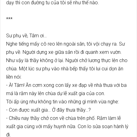
dạy thì con đường tu của tôi sẽ như thế nào.
***
Sư phụ về, Tâm ơi…
Nghe tiếng mấy cô reo lên ngoài sân, tôi vội chạy ra. Sư
phụ về. Người dựng xe giữa sân rồi đi quanh xem vườn.
Như vậy là thầy không ở lại. Người chở lương thực lên cho
chùa. Một lúc sư phụ vào nhà bếp thấy tôi lui cui dọn ăn
liền nói:
- À! Tâm! Ăn cơm xong con lấy xe đạp về nhà thưa với ba
má là rằm này lên chùa dự lễ xuất gia của con.
Tôi ấp úng như không tin vào những gì mình vừa nghe:
- Con được xuất gia… Ở đây thưa thầy…?
- Chiều nay thầy chở con về chùa trên phố. Rằm làm lễ
xuất gia cùng với mấy huynh nữa. Con lo sửa soạn hành lý
đi.