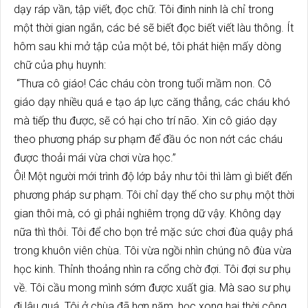
dạy ráp vần, tập viết, đọc chữ. Tôi đinh ninh là chỉ trong
một thời gian ngắn, các bé sẽ biết đọc biết viết làu thông. Ít
hôm sau khi mở tập của một bé, tôi phát hiện mấy dòng
chữ của phụ huynh:
“Thưa cô giáo! Các cháu còn trong tuổi mầm non. Cô
giáo dạy nhiều quá e tạo áp lực căng thẳng, các cháu khó
mà tiếp thu được, sẽ có hại cho trí não. Xin cô giáo dạy
theo phương pháp sư phạm để đầu óc non nớt các cháu
được thoải mái vừa chơi vừa học.”
Ôi! Một người mới trình độ lớp bảy như tôi thì làm gì biết đến
phương pháp sư phạm. Tôi chỉ dạy thế cho sư phụ một thời
gian thôi mà, có gì phải nghiêm trọng dữ vậy. Không dạy
nữa thì thôi. Tôi để cho bọn trẻ mặc sức chơi đùa quậy phá
trong khuôn viên chùa. Tôi vừa ngồi nhìn chúng nô đùa vừa
học kinh. Thỉnh thoảng nhìn ra cổng chờ đợi. Tôi đợi sư phụ
về. Tôi cầu mong mình sớm được xuất gia. Mà sao sư phụ
đi lâu quá. Tôi ở chùa đã hơn năm, học xong hai thời công