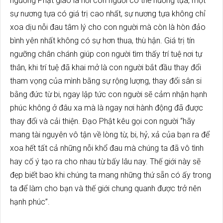
ngưỡng Phật giáo là nơi con người có thể nương tựa, một
sự nương tựa có giá trị cao nhất, sự nương tựa không chỉ
xoa dịu nỗi đau tâm lý cho con người mà còn là hòn đảo
bình yên nhất không có sự hơn thua, thù hận. Giá trị tín
ngưỡng chân chánh giúp con người tìm thấy trí tuệ nơi tự
thân, khi trí tuệ đã khai mở là con người bắt đầu thay đổi
tham vọng của mình bằng sự rộng lượng, thay đổi sân si
bằng đức từ bi, ngay lập tức con người sẽ cảm nhận hạnh
phúc không ở đâu xa mà là ngay nơi hành động đã được
thay đổi và cải thiện. Đạo Phật kêu gọi con người “hãy
mang tài nguyên vô tận về lòng từ, bi, hỷ, xả của bạn ra để
xoa hết tất cả những nỗi khổ đau mà chúng ta đã vô tình
hay cố ý tạo ra cho nhau từ bấy lâu nay. Thế giới này sẽ
đẹp biết bao khi chúng ta mang những thứ sẵn có ấy trong
ta để làm cho bạn và thế giới chung quanh được trở nên
hạnh phúc”.