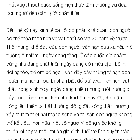
nhất vượt thoát cuộc sống hiện thực tầm thường và đưa
con người đến cảnh giới chân thiện.
Đến thế kỷ này, kinh tế xã hội có phần khả quan, con người
có thể thỏa mãn hơn về vật chất so với 20 năm về trước.
Thế nhưng, khổ đau của con người, vấn nạn của xã hội, môi
trường ô nhiễm… ngày càng tăng. Ở các quốc gia chậm
cũng như đang phát triển ngày càng có nhiều dịch bệnh,
đói nghèo, trẻ em bỏ học… vẫn đầy dẫy những tệ nạn con
người như hàng hóa, bị phân biệt đối xử, v.v… Tiện nghi vật
chất trong sinh hoạt ngày càng nhiều nhưng môi trường bị
hủy hoại trầm trọng, làm cho khí hậu thay đổi, địa cầu
nóng lên, thiên tai bất thường, động đất sóng thần thường
xảy ra làm thiệt hại mạng sống và tài sản con người không
thể kể siết... hơn nữa một số người vì công việc không
thuận lợi hay vì mâu thuẫn gia đình, tuổi trẻ tình duyên trắc
trở họ bèn nghĩ đến tự viện hay giáo đường là nơi họ có thể