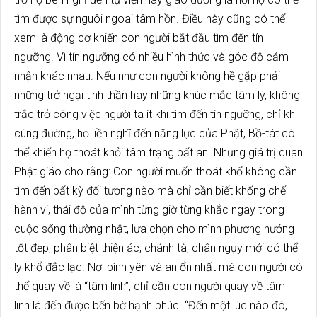
tìm được sự nguôi ngoai tâm hồn. Điều này cũng có thể
xem là động cơ khiến con người bắt đầu tìm đến tín
ngưỡng. Vì tín ngưỡng có nhiều hình thức và góc độ cảm
nhận khác nhau. Nếu như con người không hề gặp phải
những trở ngại tinh thần hay những khúc mắc tâm lý, không
trắc trở công việc người ta ít khi tìm đến tín ngưỡng, chỉ khi
cùng đường, họ liền nghĩ đến năng lực của Phật, Bồ-tát có
thể khiến họ thoát khỏi tâm trạng bất an. Nhưng giá trị quan
Phật giáo cho rằng: Con người muốn thoát khổ không cần
tìm đến bất kỳ đối tượng nào mà chỉ cần biết khống chế
hành vi, thái độ của mình từng giờ từng khắc ngay trong
cuộc sống thường nhật, lựa chọn cho mình phương hướng
tốt đẹp, phân biệt thiện ác, chánh tà, chân ngụy mới có thể
ly khổ đắc lạc. Nơi bình yên và an ổn nhất mà con người có
thể quay về là “tâm linh”, chỉ cần con người quay về tâm
linh là đến được bến bờ hạnh phúc. “Đến một lúc nào đó,