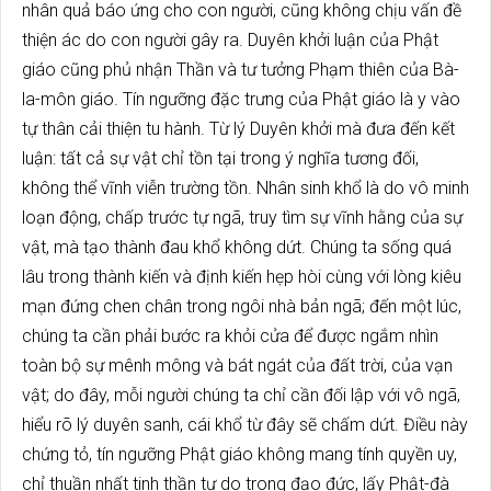
nhân quả báo ứng cho con người, cũng không chịu vấn đề
thiện ác do con người gây ra. Duyên khởi luận của Phật
giáo cũng phủ nhận Thần và tư tưởng Phạm thiên của Bà-
la-môn giáo. Tín ngưỡng đặc trưng của Phật giáo là y vào
tự thân cải thiện tu hành. Từ lý Duyên khởi mà đưa đến kết
luận: tất cả sự vật chỉ tồn tại trong ý nghĩa tương đối,
không thể vĩnh viễn trường tồn. Nhân sinh khổ là do vô minh
loạn động, chấp trước tự ngã, truy tìm sự vĩnh hằng của sự
vật, mà tạo thành đau khổ không dứt. Chúng ta sống quá
lâu trong thành kiến và định kiến hẹp hòi cùng với lòng kiêu
mạn đứng chen chân trong ngôi nhà bản ngã; đến một lúc,
chúng ta cần phải bước ra khỏi cửa để được ngắm nhìn
toàn bộ sự mênh mông và bát ngát của đất trời, của vạn
vật; do đây, mỗi người chúng ta chỉ cần đối lập với vô ngã,
hiểu rõ lý duyên sanh, cái khổ từ đây sẽ chấm dứt. Điều này
chứng tỏ, tín ngưỡng Phật giáo không mang tính quyền uy,
chỉ thuần nhất tinh thần tự do trong đạo đức, lấy Phật-đà