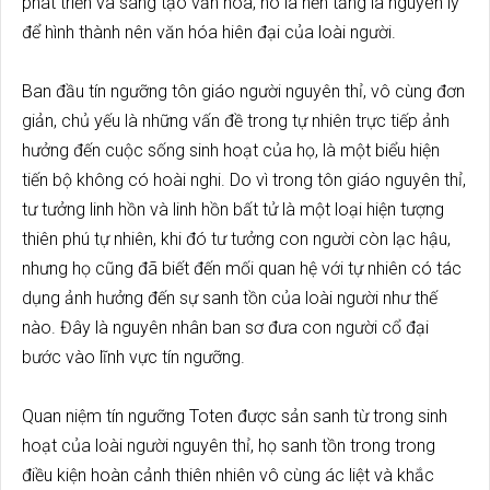
phát triển và sáng tạo văn hóa, nó là nền tảng là nguyên lý
để hình thành nên văn hóa hiên đại của loài người.
Ban đầu tín ngưỡng tôn giáo người nguyên thỉ, vô cùng đơn
giản, chủ yếu là những vấn đề trong tự nhiên trực tiếp ảnh
hưởng đến cuộc sống sinh hoạt của họ, là một biểu hiện
tiến bộ không có hoài nghi. Do vì trong tôn giáo nguyên thỉ,
tư tưởng linh hồn và linh hồn bất tử là một loại hiện tượng
thiên phú tự nhiên, khi đó tư tưởng con người còn lạc hậu,
nhưng họ cũng đã biết đến mối quan hệ với tự nhiên có tác
dụng ảnh hưởng đến sự sanh tồn của loài người như thế
nào. Đây là nguyên nhân ban sơ đưa con người cổ đại
bước vào lĩnh vực tín ngưỡng.
Quan niệm tín ngưỡng Toten được sản sanh từ trong sinh
hoạt của loài người nguyên thỉ, họ sanh tồn trong trong
điều kiện hoàn cảnh thiên nhiên vô cùng ác liệt và khắc