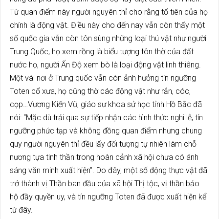
Từ quan điểm này người nguyên thỉ cho rằng tổ tiên của họ
chính là động vật. Điều này cho đến nay vẫn còn thấy một
số quốc gia vẫn còn tôn sùng những loại thú vật như người
Trung Quốc, họ xem rồng là biểu tượng tôn thờ của đất
nước họ, người Ấn Độ xem bò là loại động vật linh thiêng.
Một vài nơi ở Trung quốc vẫn còn ảnh hưởng tín ngưỡng
Toten cổ xưa, họ cũng thờ các động vật như rắn, cóc,
cọp…Vương Kiến Vũ, giáo sư khoa sử học tỉnh Hồ Bắc đã
nói: “Mặc dù trải qua sự tiếp nhận các hình thức nghi lễ, tín
ngưỡng phức tạp và không đồng quan điểm nhưng chung
quy người nguyên thỉ đều lấy đối tượng tự nhiên làm chỗ
nương tựa tinh thần trong hoàn cảnh xã hội chưa có ánh
sáng văn minh xuất hiện”. Do đây, một số động thực vật đã
trở thành vị Thần ban đầu của xã hội Thị tộc, vị thần bảo
hộ đầy quyền uy, và tín ngưỡng Toten đã được xuất hiện kể
từ đây.