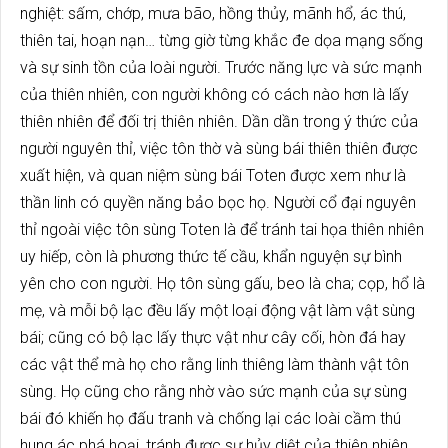
nghiệt: sấm, chớp, mưa bão, hồng thủy, mãnh hổ, ác thú,
thiên tai, hoạn nạn… từng giờ từng khắc đe dọa mạng sống
và sự sinh tồn của loài người. Trước năng lực và sức mạnh
của thiên nhiên, con người không có cách nào hơn là lấy
thiên nhiên để đối trị thiên nhiên. Dần dần trong ý thức của
người nguyên thỉ, việc tôn thờ và sùng bái thiên thiên được
xuất hiện, và quan niệm sùng bái Toten được xem như là
thần linh có quyền năng bảo bọc họ. Người cổ đại nguyên
thỉ ngoài việc tôn sùng Toten là để tránh tai họa thiên nhiên
uy hiếp, còn là phương thức tế cầu, khẩn nguyện sự bình
yên cho con người. Họ tôn sùng gấu, beo là cha; cọp, hổ là
mẹ, và mỗi bộ lạc đều lấy một loại động vật làm vật sùng
bái; cũng có bộ lạc lấy thực vật như cây cối, hòn đá hay
các vật thể mà họ cho rằng linh thiêng làm thành vật tôn
sùng. Họ cũng cho rằng nhờ vào sức mạnh của sự sùng
bái đó khiến họ đấu tranh và chống lại các loài cầm thú
hung ác phá hoại, tránh được sự hủy diệt của thiên nhiên.