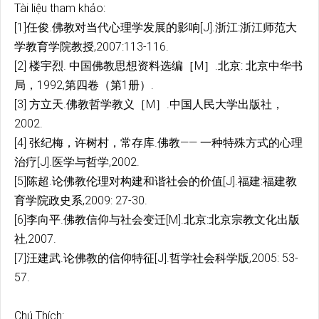
Tài liệu tham khảo:
[1]任俊.佛教对当代心理学发展的影响[J].浙江:浙江师范大
学教育学院教授,2007:113-116.
[2] 楼宇烈. 中国佛教思想资料选编［M］.北京: 北京中华书
局，1992,第四卷（第1册）.
[3] 方立天.佛教哲学教义［M］.中国人民大学出版社，
2002.
[4] 张纪梅，许树村，常存库.佛教—— 一种特殊方式的心理
治疗[J].医学与哲学,2002.
[5]陈超.论佛教伦理对构建和谐社会的价值[J].福建:福建教
育学院政史系,2009: 27-30.
[6]李向平.佛教信仰与社会变迁[M].北京:北京宗教文化出版
社,2007.
[7]汪建武.论佛教的信仰特征[J].哲学社会科学版,2005: 53-
57.
Chú Thích: