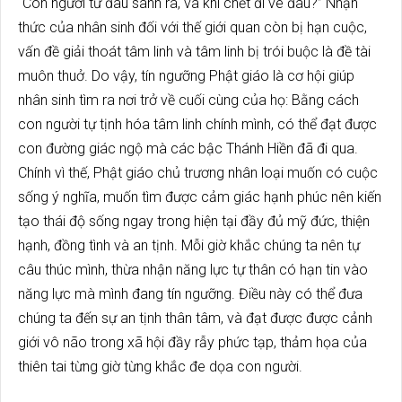
“Con người từ đâu sanh ra, và khi chết đi vê đâu?” Nhận
thức của nhân sinh đối với thế giới quan còn bị hạn cuộc,
vấn đề giải thoát tâm linh và tâm linh bị trói buộc là đề tài
muôn thuở. Do vậy, tín ngưỡng Phật giáo là cơ hội giúp
nhân sinh tìm ra nơi trở về cuối cùng của họ: Bằng cách
con người tự tịnh hóa tâm linh chính mình, có thể đạt được
con đường giác ngộ mà các bậc Thánh Hiền đã đi qua.
Chính vì thế, Phật giáo chủ trương nhân loại muốn có cuộc
sống ý nghĩa, muốn tìm được cảm giác hạnh phúc nên kiến
tạo thái độ sống ngay trong hiện tại đầy đủ mỹ đức, thiện
hạnh, đồng tình và an tịnh. Mỗi giờ khắc chúng ta nên tự
câu thúc mình, thừa nhận năng lực tự thân có hạn tin vào
năng lực mà mình đang tín ngưỡng. Điều này có thể đưa
chúng ta đến sự an tịnh thân tâm, và đạt được được cảnh
giới vô não trong xã hội đầy rẫy phức tạp, thảm họa của
thiên tai từng giờ từng khắc đe dọa con người.