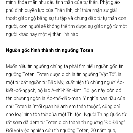
mình, thỏa mãn nhu cầu tinh thần của tự thân. Phật giáo
phủ định quyền lực của Thần linh, chỉ thừa nhận sự giải
thoát giác ngộ bằng sự tu tập và chứng đắc từ tự thân con
người, con người sẽ không thể tìm được sự giác ngộ từ một
người khác hay một vị thần linh nào.
Nguồn gốc hình thành tín ngưỡng Toten
Muốn hiểu tín ngưỡng chúng ta phải tìm hiểu nguồn gốc tín
ngưỡng Toten. Toten được dịch là tín ngưỡng “Vật Tổ”, là
một từ bắt nguồn từ Bắc Mỹ, xuất hiện từ chủng người Áo-
kiết -bố-ngạch, bộ lạc A-nhĩ-hiến -kim. Bộ lạc này còn có
tên phương ngôn là Áo-thổ-đắc-man. Ý nghĩa ban đầu của
chữ Toten là “mối quan hệ anh em thân thuộc”, cũng chỉ
cho loại hình tôn thờ của một Thị tộc. Người Trung Quốc từ
rất sớm đã đem từ Toten dịch thành tín ngưỡng “Đồ Đằng”.
Đối với việc nghiên cứu tín ngưỡng Toten, 20 năm qua,