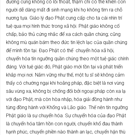
đường cùng không có lối thoát, thậm chí có thể khiến con
người dễ dàng mất đi sinh mạng khi họ không tìm ra chỗ
nương tựa. Giáo lý đạo Phật cung cấp cho ta cái nhìn trí
tuệ qua mọi hình thức trong xã hội. Phật giáo không cố
chấp, bảo thủ cứng nhắc để xa cách quần chúng; cũng
không mù quán bám theo đức tin lệch lạc của quần chúng
để mình tồn tại. Đạo Phật có thể chuyển hóa xã hội,
chuyển hóa tín ngưỡng quần chúng theo một tuệ giác chính
đáng. Với tuệ giác đó, Phật giáo mới tồn tại và phát triển
khắp mọi nơi. Nắm vững như thế, một tu sĩ sẽ không cảm
thấy có chướng ngại khi hoằng pháp, đặc biệt là nơi vùng
sâu vùng xa, không bị chống đối bởi ngoại pháp còn xa lạ
với đạo Phật, mà còn hòa nhập, hóa giải đồng hành như
từng đồng hành với Khổng và Lão giáo. Thế nên tín ngưỡng
Phật giáo là sự chuyển hóa. Sự chuyển hóa của đạo Phật
là chuyển hóa tâm hồn con người, chuyển khổ đau thành
hạnh phúc, chuyển phiền nào thành an lạc, chuyển hận thù