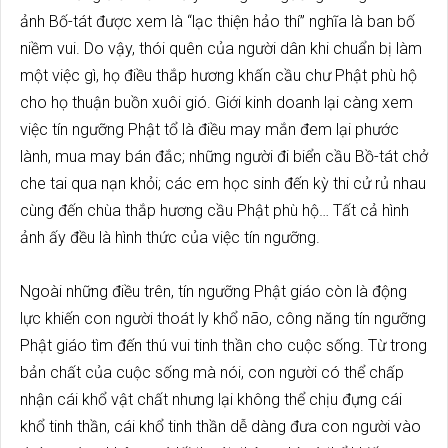
ảnh Bố-tát được xem là “lạc thiện hảo thí” nghĩa là ban bố
niềm vui. Do vậy, thói quên của người dân khi chuẩn bị làm
một việc gì, họ điều thắp hương khấn cầu chư Phật phù hộ
cho họ thuận buồn xuôi gió. Giới kinh doanh lại càng xem
việc tín ngưỡng Phật tổ là điều may mắn đem lại phước
lành, mua may bán đắc; những người đi biển cầu Bồ-tát chở
che tai qua nạn khỏi; các em học sinh đến kỳ thi cử rủ nhau
cùng đến chùa thắp hương cầu Phật phù hộ… Tất cả hình
ảnh ấy đều là hình thức của việc tín ngưỡng.
Ngoài những điều trên, tín ngưỡng Phật giáo còn là động
lực khiến con người thoát ly khổ não, công năng tín ngưỡng
Phật giáo tìm đến thú vui tinh thần cho cuộc sống. Từ trong
bản chất của cuộc sống mà nói, con người có thể chấp
nhận cái khổ vật chất nhưng lại không thể chịu đựng cái
khổ tinh thần, cái khổ tinh thần dễ dàng đưa con người vào