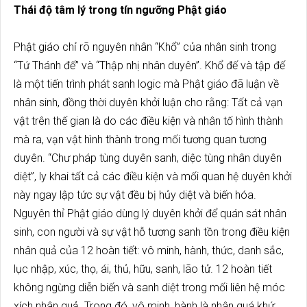
Thái độ tâm lý trong tín ngưỡng Phật giáo
Phật giáo chỉ rõ nguyên nhân “Khổ” của nhân sinh trong
“Tứ Thánh đế” và “Thập nhị nhân duyên”. Khổ đế và tập đế
là một tiến trình phát sanh logic mà Phật giáo đã luận về
nhân sinh, đồng thời duyên khởi luận cho rằng: Tất cả vạn
vật trên thế gian là do các điều kiện và nhân tố hình thành
mà ra, vạn vật hình thành trong mối tương quan tương
duyên. “Chư pháp tùng duyên sanh, diệc tùng nhân duyên
diệt”, ly khai tất cả các điều kiện và mối quan hệ duyên khởi
này ngay lập tức sự vật đều bị hủy diệt và biến hóa.
Nguyên thỉ Phật giáo dùng lý duyên khởi để quán sát nhân
sinh, con người và sự vật hỗ tương sanh tồn trong điều kiện
nhân quả của 12 hoàn tiết: vô minh, hành, thức, danh sắc,
lục nhập, xúc, thọ, ái, thủ, hữu, sanh, lão tử. 12 hoàn tiết
không ngừng diễn biến và sanh diệt trong mối liên hệ móc
xích nhân quả. Trong đó, vô minh, hành là nhân quá khứ;