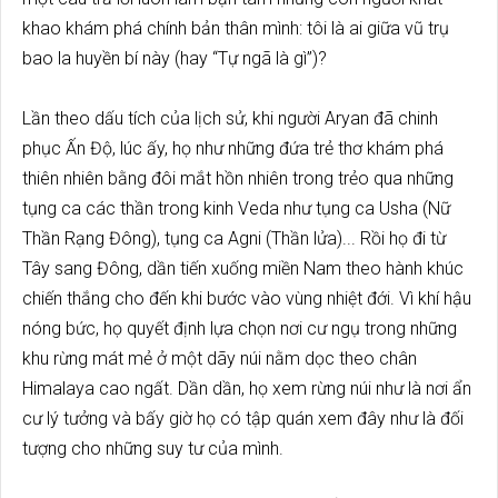
khao khám phá chính bản thân mình: tôi là ai giữa vũ trụ
bao la huyền bí này (hay “Tự ngã là gì”)?
Lần theo dấu tích của lịch sử, khi người Aryan đã chinh
phục Ấn Độ, lúc ấy, họ như những đứa trẻ thơ khám phá
thiên nhiên bằng đôi mắt hồn nhiên trong trẻo qua những
tụng ca các thần trong kinh Veda như tụng ca Usha (Nữ
Thần Rạng Đông), tụng ca Agni (Thần lửa)... Rồi họ đi từ
Tây sang Đông, dần tiến xuống miền Nam theo hành khúc
chiến thắng cho đến khi bước vào vùng nhiệt đới. Vì khí hậu
nóng bức, họ quyết định lựa chọn nơi cư ngụ trong những
khu rừng mát mẻ ở một dãy núi nằm dọc theo chân
Himalaya cao ngất. Dần dần, họ xem rừng núi như là nơi ẩn
cư lý tưởng và bấy giờ họ có tập quán xem đây như là đối
tượng cho những suy tư của mình.