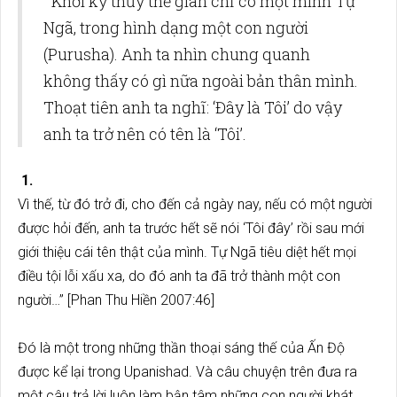
“Khởi kỳ thủy thế gian chỉ có một mình Tự
Ngã, trong hình dạng một con người
(Purusha). Anh ta nhìn chung quanh
không thấy có gì nữa ngoài bản thân mình.
Thoạt tiên anh ta nghĩ: ‘Đây là Tôi’ do vậy
anh ta trở nên có tên là ‘Tôi’.
1.
Vì thế, từ đó trở đi, cho đến cả ngày nay, nếu có một người
được hỏi đến, anh ta trước hết sẽ nói ‘Tôi đây’ rồi sau mới
giới thiệu cái tên thật của mình. Tự Ngã tiêu diệt hết mọi
điều tội lỗi xấu xa, do đó anh ta đã trở thành một con
người…” [Phan Thu Hiền 2007:46]
Đó là một trong những thần thoại sáng thế của Ấn Độ
được kể lại trong Upanishad. Và câu chuyện trên đưa ra
một câu trả lời luôn làm bận tâm những con người khát