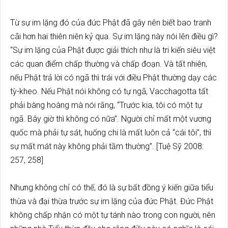
Từ sự im lặng đó của đức Phật đã gây nên biết bao tranh
cãi hơn hai thiên niên kỷ qua. Sự im lặng này nói lên điều gì?
“Sự im lặng của Phật được giải thích như là tri kiến siêu việt
các quan điểm chấp thường và chấp đoạn. Và tất nhiên,
nếu Phật trả lời có ngã thì trái với điều Phật thường dạy các
tỳ-kheo. Nếu Phật nói không có tự ngã, Vacchagotta tất
phải bàng hoàng mà nói rằng, “Trước kia, tôi có một tự
ngã. Bây giờ thì không có nữa”. Người chỉ mất một vương
quốc mà phải tự sát, huống chi là mất luôn cả “cái tôi”, thì
sự mất mát này không phải tầm thường”. [Tuệ Sỹ 2008:
257, 258]
Nhưng không chỉ có thế, đó là sự bất đồng ý kiến giữa tiểu
thừa và đại thừa trước sự im lặng của đức Phật. Đức Phật
không chấp nhận có một tự tánh nào trong con người, nên