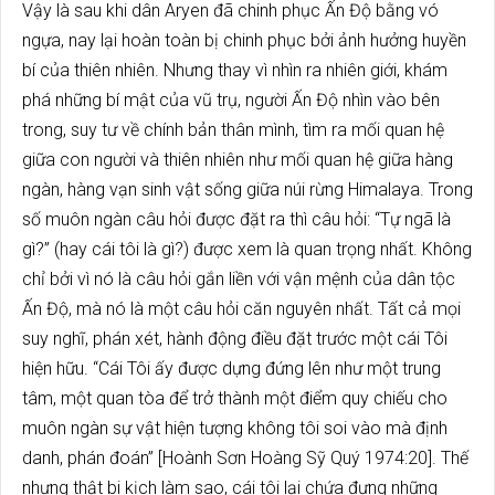
Vậy là sau khi dân Aryen đã chinh phục Ấn Độ bằng vó
ngựa, nay lại hoàn toàn bị chinh phục bởi ảnh hưởng huyền
bí của thiên nhiên. Nhưng thay vì nhìn ra nhiên giới, khám
phá những bí mật của vũ trụ, người Ấn Độ nhìn vào bên
trong, suy tư về chính bản thân mình, tìm ra mối quan hệ
giữa con người và thiên nhiên như mối quan hệ giữa hàng
ngàn, hàng vạn sinh vật sống giữa núi rừng Himalaya. Trong
số muôn ngàn câu hỏi được đặt ra thì câu hỏi: “Tự ngã là
gì?” (hay cái tôi là gì?) được xem là quan trọng nhất. Không
chỉ bởi vì nó là câu hỏi gắn liền với vận mệnh của dân tộc
Ấn Độ, mà nó là một câu hỏi căn nguyên nhất. Tất cả mọi
suy nghĩ, phán xét, hành động điều đặt trước một cái Tôi
hiện hữu. “Cái Tôi ấy được dựng đứng lên như một trung
tâm, một quan tòa để trở thành một điểm quy chiếu cho
muôn ngàn sự vật hiện tượng không tôi soi vào mà định
danh, phán đoán” [Hoành Sơn Hoàng Sỹ Quý 1974:20]. Thế
nhưng thật bi kịch làm sao, cái tôi lại chứa đựng những