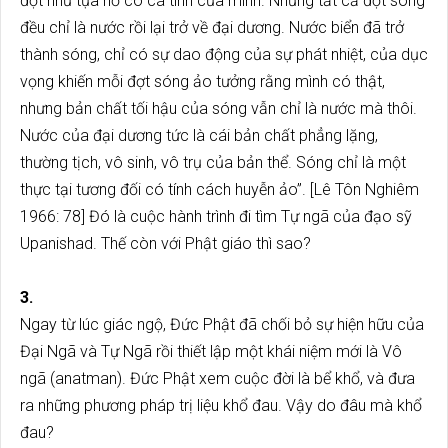
đợt như tựa hồ có cá tính của mình. Nhưng tất cả đợt sóng
đều chỉ là nước rồi lại trở về đại dương. Nước biển đã trở
thành sóng, chỉ có sự dao động của sự phát nhiệt, của dục
vọng khiến mỗi đợt sóng ảo tưởng rằng mình có thật,
nhưng bản chất tối hậu của sóng vẫn chỉ là nước mà thôi.
Nước của đại dương tức là cái bản chất phẳng lặng,
thường tịch, vô sinh, vô trụ của bản thể. Sóng chỉ là một
thực tại tương đối có tính cách huyễn ảo”. [Lê Tôn Nghiêm
1966: 78] Đó là cuộc hành trình đi tìm Tự ngã của đạo sỹ
Upanishad. Thế còn với Phật giáo thì sao?
3.
Ngay từ lúc giác ngộ, Đức Phật đã chối bỏ sự hiện hữu của
Đại Ngã và Tự Ngã rồi thiết lập một khái niệm mới là Vô
ngã (anatman). Đức Phật xem cuộc đời là bể khổ, và đưa
ra những phương pháp trị liệu khổ đau. Vậy do đâu mà khổ
đau?