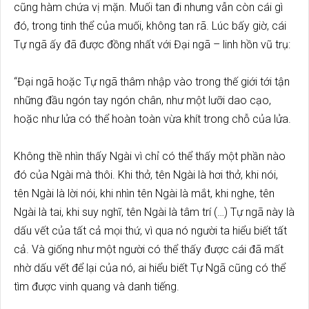
cũng hàm chứa vị mặn. Muối tan đi nhưng vẫn còn cái gì
đó, trong tinh thể của muối, không tan rã. Lúc bấy giờ, cái
Tự ngã ấy đã được đồng nhất với Đại ngã – linh hồn vũ trụ:
“Đại ngã hoặc Tự ngã thâm nhập vào trong thế giới tới tận
những đầu ngón tay ngón chân, như một lưỡi dao cạo,
hoặc như lửa có thể hoàn toàn vừa khít trong chỗ của lửa.
Không thề nhìn thấy Ngài vì chỉ có thể thấy một phần nào
đó của Ngài mà thôi. Khi thở, tên Ngài là hơi thở, khi nói,
tên Ngài là lời nói, khi nhìn tên Ngài là mắt, khi nghe, tên
Ngài là tai, khi suy nghĩ, tên Ngài là tâm trí (…) Tự ngã này là
dấu vết của tất cả mọi thứ, vì qua nó người ta hiểu biết tất
cả. Và giống như một người có thể thấy được cái đã mất
nhờ dấu vết để lại của nó, ai hiểu biết Tự Ngã cũng có thể
tìm được vinh quang và danh tiếng.