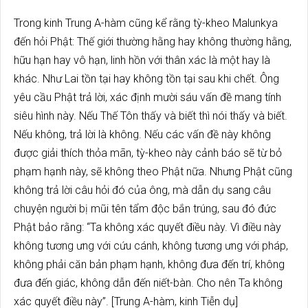
Trong kinh Trung A-hàm cũng kể rằng tỳ-kheo Malunkya
đến hỏi Phật: Thế giới thường hằng hay không thường hằng,
hữu hạn hay vô hạn, linh hồn với thân xác là một hay là
khác. Như Lai tồn tại hay không tồn tại sau khi chết. Ông
yêu cầu Phật trả lời, xác định mười sáu vấn đề mang tính
siêu hình này. Nếu Thế Tôn thấy và biết thì nói thấy và biết.
Nếu không, trả lời là không. Nếu các vấn đề này không
được giải thích thỏa mãn, tỳ-kheo này cảnh báo sẽ từ bỏ
phạm hạnh này, sẽ không theo Phật nữa. Nhưng Phật cũng
không trả lời câu hỏi đó của ông, mà dẫn dụ sang câu
chuyện người bị mũi tên tẩm độc bắn trúng, sau đó đức
Phật bảo rằng: “Ta không xác quyết điều này. Vì điều này
không tương ưng với cứu cánh, không tương ưng với pháp,
không phải căn bản phạm hạnh, không đưa đến trí, không
đưa đến giác, không dẫn đến niết-bàn. Cho nên Ta không
xác quyết điều này”. [Trung A-hàm, kinh Tiễn dụ]