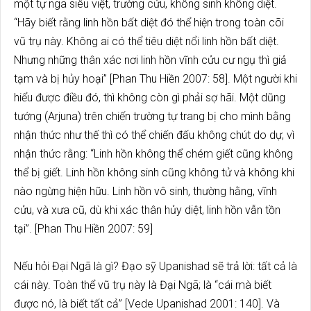
một tự ngã siêu việt, trường cửu, không sinh không diệt.
“Hãy biết rằng linh hồn bất diệt đó thể hiện trong toàn cõi
vũ trụ này. Không ai có thể tiêu diệt nổi linh hồn bất diệt.
Nhưng những thân xác nơi linh hồn vĩnh cửu cư ngụ thì giả
tạm và bị hủy hoại” [Phan Thu Hiền 2007: 58]. Một người khi
hiểu được điều đó, thì không còn gì phải sợ hãi. Một dũng
tướng (Arjuna) trên chiến trường tự trang bị cho mình bằng
nhận thức như thế thì có thể chiến đấu không chút do dự, vì
nhận thức rằng: “Linh hồn không thể chém giết cũng không
thể bị giết. Linh hồn không sinh cũng không tử và không khi
nào ngừng hiện hữu. Linh hồn vô sinh, thường hằng, vĩnh
cửu, và xưa cũ, dù khi xác thân hủy diệt, linh hồn vẫn tồn
tại”. [Phan Thu Hiền 2007: 59]
Nếu hỏi Đại Ngã là gì? Đạo sỹ Upanishad sẽ trả lời: tất cả là
cái này. Toàn thể vũ trụ này là Đại Ngã; là “cái mà biết
được nó, là biết tất cả” [Vede Upanishad 2001: 140]. Và