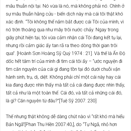
mâu thuẫn nội tại. Nó vừa là nó, mà không phải nó. Chính ở
sự mâu thuẫn hằng cửu - biến dịch này mà cái tôi thật khó
xác định. “Tôi không thể nắm bắt được cái Tôi của mình, vì
nó trờn thoáng qua như mây trôi nước chảy. Ngay trong
giây phút hiện tại, tôi vừa cảm nhận cái Tôi đang kết tụ lại,
nhưng rồi cảm giác ấy tan rã ra theo dòng thời gian trôi
qua”. [Hoành Sơn Hoàng Sỹ Quý 1974 : 21]. Và thế là Ấn Độ
dốc hết tâm trí của mình đi tìm cái tôi ấy – “ước nguyện đi
tìm căn nguyên của cái gì đang tồn tại đó dưới chuỗi vận
hành sinh, trụ, dị, diệt. Không phải chỉ một cái này hay cái
kia đang được nhìn thấy mà tất cả cái đang được nhìn thấy,
tất cả như là một toàn thể. Cái đó, và tất cả những cái đó,
là gì? Căn nguyên từ đâu?”[Tuệ Sỹ 2007: 230]
Thế nhưng thật không dễ dàng chút nào vì “rất khó mà hiểu
Bản Ngã”[Phan Thu Hiền 2007:40,], do “Tự Ngã, nhỏ hơn