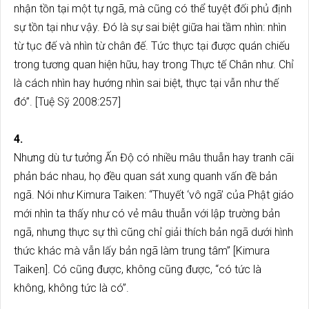
nhận tồn tại một tự ngã, mà cũng có thể tuyệt đối phủ định
sự tồn tại như vậy. Đó là sự sai biệt giữa hai tầm nhìn: nhìn
từ tục đế và nhìn từ chân đế. Tức thực tại được quán chiếu
trong tương quan hiện hữu, hay trong Thực tế Chân như. Chỉ
là cách nhìn hay hướng nhìn sai biệt, thực tại vẫn như thế
đó”. [Tuệ Sỹ 2008:257]
4.
Nhưng dù tư tưởng Ấn Độ có nhiều mâu thuẫn hay tranh cãi
phản bác nhau, họ đều quan sát xung quanh vấn đề bản
ngã. Nói như Kimura Taiken: “Thuyết ‘vô ngã’ của Phật giáo
mới nhìn ta thấy như có vẻ mâu thuẫn với lập trường bản
ngã, nhưng thực sự thì cũng chỉ giải thích bản ngã dưới hình
thức khác mà vẫn lấy bản ngã làm trung tâm” [Kimura
Taiken]. Có cũng được, không cũng được, “có tức là
không, không tức là có”.