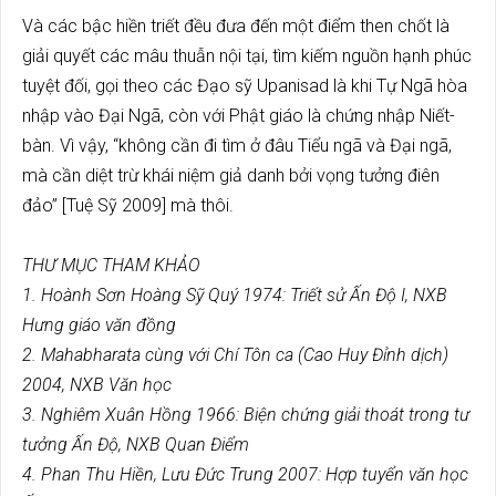
Và các bậc hiền triết đều đưa đến một điểm then chốt là
giải quyết các mâu thuẫn nội tại, tìm kiếm nguồn hạnh phúc
tuyệt đối, gọi theo các Đạo sỹ Upanisad là khi Tự Ngã hòa
nhập vào Đại Ngã, còn với Phật giáo là chứng nhập Niết-
bàn. Vì vậy, “không cần đi tìm ở đâu Tiểu ngã và Đại ngã,
mà cần diệt trừ khái niệm giả danh bởi vọng tưởng điên
đảo” [Tuệ Sỹ 2009] mà thôi.
THƯ MỤC THAM KHẢO
1. Hoành Sơn Hoàng Sỹ Quý 1974: Triết sử Ấn Độ I, NXB
Hưng giáo văn đồng
2. Mahabharata cùng với Chí Tôn ca (Cao Huy Đỉnh dịch)
2004, NXB Văn học
3. Nghiêm Xuân Hồng 1966: Biện chứng giải thoát trong tư
tưởng Ấn Độ, NXB Quan Điểm
4. Phan Thu Hiền, Lưu Đức Trung 2007: Hợp tuyển văn học