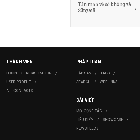
Tản mạn về số không và
Śūnyatā
THÀNH VIÊN
PHÁP LUÂN
LOGIN
REGISTRATION
TẬP SAN
TAGS
USER PROFILE
SEARCH
WEBLINKS
ALL CONTACTS
BÀI VIẾT
MỜI CỘNG TÁC
TIÊU ĐIỂM
SHOWCASE
NEWS FEEDS