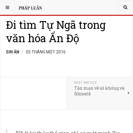
BẠN ĐANG Ở:
NGHIÊN CỨU
Đi tìm Tự Ngã trong
văn hóa Ấn Độ
SIN ÂN
05 THÁNG MỘT 2016
NEXT ARTICLE
Tản mạn về số không và
Śūnyatā