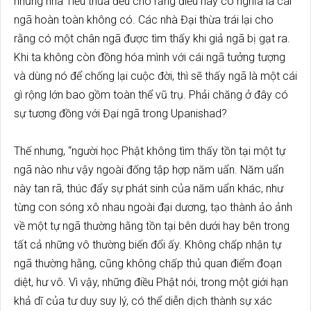
những nhà Tiểu thừa đều cho rằng điều này có nghĩa là cái
ngã hoàn toàn không có. Các nhà Đại thừa trái lại cho
rằng có một chân ngã được tìm thấy khi giả ngã bị gạt ra.
Khi ta không còn đồng hóa mình với cái ngã tưởng tượng
và dùng nó để chống lại cuộc đời, thì sẽ thấy ngã là một cái
gì rộng lớn bao gồm toàn thể vũ trụ. Phải chăng ở đây có
sự tương đồng với Đại ngã trong Upanishad?
Thế nhưng, “người học Phật không tìm thấy tồn tại một tự
ngã nào như vậy ngoài đống tập hợp năm uẩn. Năm uẩn
này tan rã, thúc đẩy sự phát sinh của năm uẩn khác, như
từng con sóng xô nhau ngoài đại dương, tạo thành ảo ảnh
về một tự ngã thường hằng tồn tại bên dưới hay bên trong
tất cả những vô thường biến đổi ấy. Không chấp nhận tự
ngã thường hằng, cũng không chấp thủ quan điểm đoạn
diệt, hư vô. Vì vậy, những điều Phật nói, trong một giới hạn
khả dĩ của tư duy suy lý, có thể diễn dịch thành sự xác