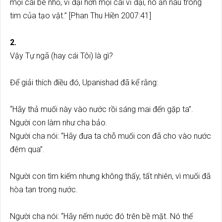
mọi cái bé nhỏ, vĩ đại hơn mọi cái vĩ đại, nó ẩn náu trong
tim của tạo vật.” [Phan Thu Hiền 2007:41]
2.
Vậy Tự ngã (hay cái Tôi) là gì?
Để giải thích điều đó, Upanishad đã kể rằng:
“Hãy thả muối này vào nước rồi sáng mai đến gặp ta”.
Người con làm như cha bảo.
Người cha nói: “Hãy đưa ta chỗ muối con đã cho vào nước
đêm qua”.
Người con tìm kiếm nhưng không thấy, tất nhiên, vì muối đã
hòa tan trong nước.
Người cha nói: “Hãy nếm nước đó trên bề mặt. Nó thế