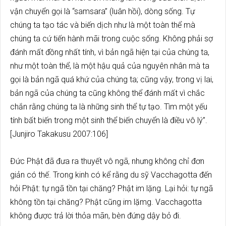
vận chuyển gọi là “samsara” (luân hồi), dòng sống. Tự
chúng ta tạo tác và biến dịch như là một toàn thể mà
chúng ta cứ tiến hành mãi trong cuộc sống. Không phải sợ
đánh mất đồng nhất tính, vì bản ngã hiện tại của chúng ta,
như một toàn thể, là một hậu quả của nguyên nhân mà ta
gọi là bản ngã quá khứ của chúng ta; cũng vậy, trong vị lai,
bản ngã của chúng ta cũng không thể đánh mất vì chắc
chắn rằng chúng ta là những sinh thể tự tạo. Tìm một yếu
tính bất biến trong một sinh thể biến chuyển là điều vô lý”.
[Junjiro Takakusu 2007:106]
Đức Phật đã đưa ra thuyết vô ngã, nhưng không chỉ đơn
giản có thế. Trong kinh có kể rằng du sỹ Vacchagotta đến
hỏi Phật: tự ngã tồn tại chăng? Phật im lặng. Lại hỏi: tự ngã
không tồn tại chăng? Phật cũng im lặmg. Vacchagotta
không được trả lời thỏa mãn, bèn đứng dậy bỏ đi.