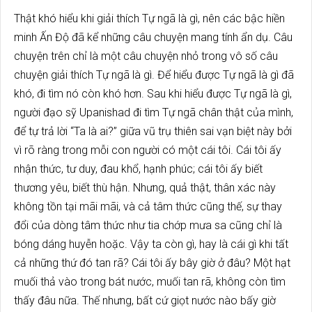
Thật khó hiểu khi giải thích Tự ngã là gì, nên các bậc hiền
minh Ấn Độ đã kể những câu chuyện mang tính ẩn dụ. Câu
chuyện trên chỉ là một câu chuyện nhỏ trong vô số câu
chuyện giải thích Tự ngã là gì. Để hiểu được Tự ngã là gì đã
khó, đi tìm nó còn khó hơn. Sau khi hiểu được Tự ngã là gì,
người đạo sỹ Upanishad đi tìm Tự ngã chân thật của mình,
để tự trả lời “Ta là ai?” giữa vũ trụ thiên sai vạn biệt này bởi
vì rõ ràng trong mỗi con người có một cái tôi. Cái tôi ấy
nhận thức, tư duy, đau khổ, hạnh phúc; cái tôi ấy biết
thương yêu, biết thù hận. Nhưng, quả thật, thân xác này
không tồn tại mãi mãi, và cả tâm thức cũng thế, sự thay
đổi của dòng tâm thức như tia chớp mưa sa cũng chỉ là
bóng dáng huyễn hoặc. Vậy ta còn gì, hay là cái gì khi tất
cả những thứ đó tan rã? Cái tôi ấy bây giờ ở đâu? Một hạt
muối thả vào trong bát nước, muối tan rã, không còn tìm
thấy đâu nữa. Thế nhưng, bất cứ giọt nước nào bấy giờ