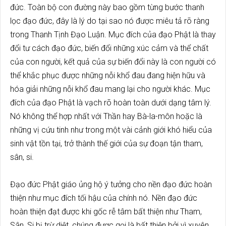
đức. Toàn bộ con đường này bao gồm từng bước thanh
lọc đạo đức, đây là lý do tại sao nó được miêu tả rõ ràng
trong Thanh Tịnh Đạo Luận. Mục đích của đạo Phật là thay
đổi tư cách đạo đức, biến đổi những xúc cảm và thể chất
của con người, kết quả của sự biến đổi này là con người có
thể khắc phục được những nỗi khổ đau đang hiện hữu và
hóa giải những nỗi khổ đau mang lại cho người khác. Mục
đích của đạo Phật là vạch rõ hoàn toàn dưới dạng tâm lý.
Nó không thể hợp nhất với Thần hay Bà-la-môn hoặc là
những vị cứu tinh như trong một vài cảnh giới khó hiểu của
sinh vật tồn tại, trở thành thế giới của sự đoạn tận tham,
sân, si.
Đạo đức Phật giáo ủng hộ ý tưởng cho nền đạo đức hoàn
thiện như mục đích tối hậu của chính nó. Nền đạo đức
hoàn thiện đạt được khi gốc rễ tâm bất thiện như Tham,
Sân, Si bị trừ diệt, chúng được gọi là bất thiện bởi vì xuyên