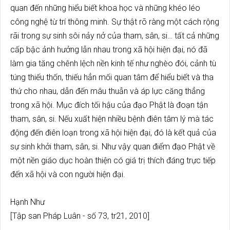
quan đến những hiểu biết khoa học và những khéo léo
công nghệ từ trí thông minh. Sự thật rõ ràng một cách rộng
rãi trong sự sinh sôi nảy nở của tham, sân, si… tất cả những
cấp bậc ảnh hưởng lẫn nhau trong xã hội hiện đại, nó đã
làm gia tăng chênh lệch nền kinh tế như nghèo đói, cảnh tù
túng thiếu thốn, thiếu hẳn mối quan tâm để hiểu biết và tha
thứ cho nhau, dẫn đến mâu thuẫn và áp lực căng thẳng
trong xã hội. Mục đích tối hậu của đạo Phật là đoạn tận
tham, sân, si. Nếu xuất hiện nhiều bệnh điên tâm lý mà tác
động đến điên loạn trong xã hội hiện đại, đó là kết quả của
sự sinh khởi tham, sân, si. Như vậy quan điểm đạo Phật về
một nền giáo dục hoàn thiện có giá trị thích đáng trực tiếp
đến xã hội và con người hiện đại.
Hạnh Như
[Tập san Pháp Luân - số 73, tr21, 2010]