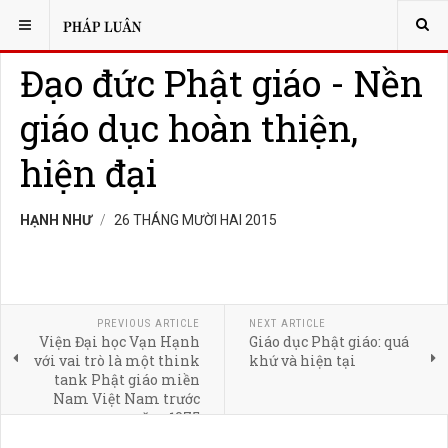
BẠN ĐANG Ở:
MORE
GIÁO DỤC
Đạo đức Phật giáo - Nền
giáo dục hoàn thiện,
hiện đại
HẠNH NHƯ
26 THÁNG MƯỜI HAI 2015
PREVIOUS ARTICLE
NEXT ARTICLE
Viện Đại học Vạn Hạnh
Giáo dục Phật giáo: quá
với vai trò là một think
khứ và hiện tại
tank Phật giáo miền
Nam Việt Nam trước
năm 1975