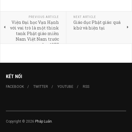
PREVIOUS ARTICLE
NEXT ARTICLE
Viện Đại học Vạn Hạnh
Giáo dục Phật giáo: quá
với vai trò là một think
khứ và hiện tại
tank Phật giáo miền
Nam Việt Nam trước
năm 1975
KẾT NỐI
FACEBOOK
TWITTER
YOUTUBE
RSS
Copyright © 2026
Pháp Luân
.