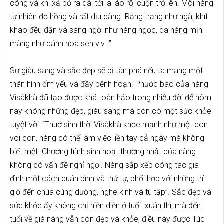
công và khi xả bỏ ra dài tới lai áo rồi cuộn trở lên. Môi nàng
tự nhiên đỏ hồng và rất dịu dàng. Răng trắng như ngà, khít
khao đều đặn và sáng ngời như hàng ngọc, da nàng mịn
màng như cánh hoa sen v.v…”
Sự giàu sang và sắc đẹp sẽ bị tàn phá nếu ta mang một
thân hình ốm yếu và đầy bệnh hoạn. Phước báo của nàng
Visàkhà đã tạo được khá toàn hảo trong nhiều đời để hôm
nay không những đẹp, giàu sang mà còn có một sức khỏe
tuyệt vời: “Thuở sinh thời Visàkhà khỏe mạnh như một con
voi con, nàng có thể làm việc liền tay cả ngày mà không
biết mệt. Chương trình sinh hoạt thường nhật của nàng
không có vấn đề nghỉ ngơi. Nàng sắp xếp công tác gia
đình một cách quân bình và thứ tự, phối hợp với những thì
giờ đến chùa cúng dường, nghe kinh và tu tập”. Sắc đẹp và
sức khỏe ấy không chỉ hiện diện ở tuổi xuân thì, mà đến
tuổi về già nàng vẫn còn đẹp và khỏe, điều này được Túc