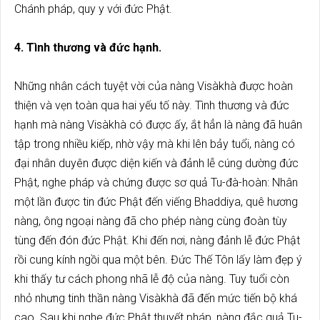
Chánh pháp, quy y với đức Phật.
4. Tình thương và đức hạnh.
Những nhân cách tuyệt vời của nàng Visàkhà được hoàn
thiện và vẹn toàn qua hai yếu tố này. Tình thương và đức
hạnh mà nàng Visàkhà có được ấy, ắt hẳn là nàng đã huân
tập trong nhiều kiếp, nhờ vậy mà khi lên bảy tuổi, nàng có
đại nhân duyên được diện kiến và đảnh lễ cúng dường đức
Phật, nghe pháp và chứng được sơ quả Tu-đà-hoàn: Nhân
một lần được tin đức Phật đến viếng Bhaddiya, quê hương
nàng, ông ngoại nàng đã cho phép nàng cùng đoàn tùy
tùng đến đón đức Phật. Khi đến nơi, nàng đảnh lễ đức Phật
rồi cung kính ngồi qua một bên. Đức Thế Tôn lấy làm đẹp ý
khi thấy tư cách phong nhã lễ độ của nàng. Tuy tuổi còn
nhỏ nhưng tinh thần nàng Visàkhà đã đến mức tiến bộ khá
cao. Sau khi nghe đức Phật thuyết pháp, nàng đắc quả Tu-