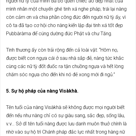
người nữ tỳ của mình đã bỏ quên chiếc áo đẹp nhất của
mình nhân một chuyến ghé tinh xá nghe pháp; trái lại nàng
còn cảm ơn và chia phần công đức đến người nữ tỳ ấy, vì
cô ta đã tạo cơ hội cho nàng kiến lập đại tinh xá tốt đẹp
Pubbàràma để cúng dường đức Phật và chư Tăng.
Tình thương ấy còn trải rộng đến cả loài vật: “Hôm nọ,
được biết con ngựa cái ở sau nhà sắp đẻ, nàng tức khắc
cùng các nữ tỳ đốt đuốc ra tận chuồng ngựa và hết lòng
chăm sóc ngựa cho đến khi nó đẻ xong mới đi ngủ.”
5. Sự hộ pháp của nàng Visàkhà.
Tên tuổi của nàng Visàkhà sẽ không được mọi người biết
đến nếu như nàng chỉ có sự giàu sang, sắc đẹp, sống lâu,
v.v… Sở dĩ tên tuổi nàng được lưu danh muôn thuở chính là
nhờ vào sự hộ trì Chánh pháp đắc lực nhất trong hàng nữ