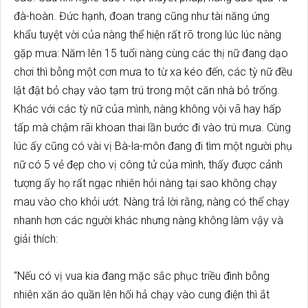
đà-hoàn. Đức hạnh, đoan trang cũng như tài năng ứng
khẩu tuyệt vời của nàng thể hiện rất rõ trong lúc lúc nàng
gặp mưa: Năm lên 15 tuổi nàng cùng các thị nữ đang dạo
chơi thì bỗng một cơn mưa to từ xa kéo đến, các tỳ nữ đều
lật đật bỏ chạy vào tạm trú trong một căn nhà bỏ trống.
Khác với các tỳ nữ của mình, nàng không vội vã hay hấp
tấp mà chậm rãi khoan thai lần bước đi vào trú mưa. Cùng
lúc ấy cũng có vài vị Bà-la-môn đang đi tìm một người phụ
nữ có 5 vẻ đẹp cho vị công tử của mình, thấy được cảnh
tượng ấy họ rất ngạc nhiên hỏi nàng tại sao không chạy
mau vào cho khỏi ướt. Nàng trả lời rằng, nàng có thể chạy
nhanh hơn các người khác nhưng nàng không làm vậy và
giải thích:
“Nếu có vị vua kia đang mặc sắc phục triều đình bỗng
nhiên xăn áo quần lên hối hả chạy vào cung điện thì ắt