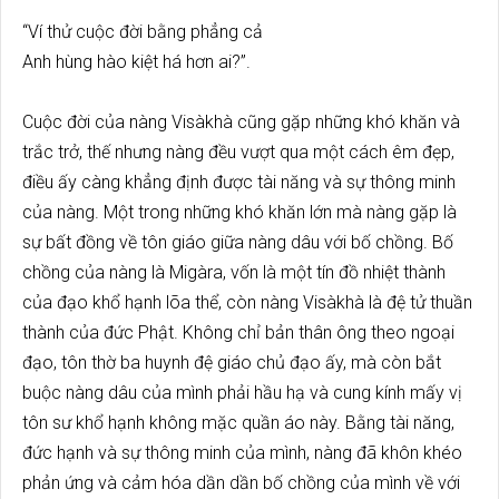
“Ví thử cuộc đời bằng phẳng cả
Anh hùng hào kiệt há hơn ai?”.
Cuộc đời của nàng Visàkhà cũng gặp những khó khăn và
trắc trở, thế nhưng nàng đều vượt qua một cách êm đẹp,
điều ấy càng khẳng định được tài năng và sự thông minh
của nàng. Một trong những khó khăn lớn mà nàng gặp là
sự bất đồng về tôn giáo giữa nàng dâu với bố chồng. Bố
chồng của nàng là Migàra, vốn là một tín đồ nhiệt thành
của đạo khổ hạnh lõa thể, còn nàng Visàkhà là đệ tử thuần
thành của đức Phật. Không chỉ bản thân ông theo ngoại
đạo, tôn thờ ba huynh đệ giáo chủ đạo ấy, mà còn bắt
buộc nàng dâu của mình phải hầu hạ và cung kính mấy vị
tôn sư khổ hạnh không mặc quần áo này. Bằng tài năng,
đức hạnh và sự thông minh của mình, nàng đã khôn khéo
phản ứng và cảm hóa dần dần bố chồng của mình về với