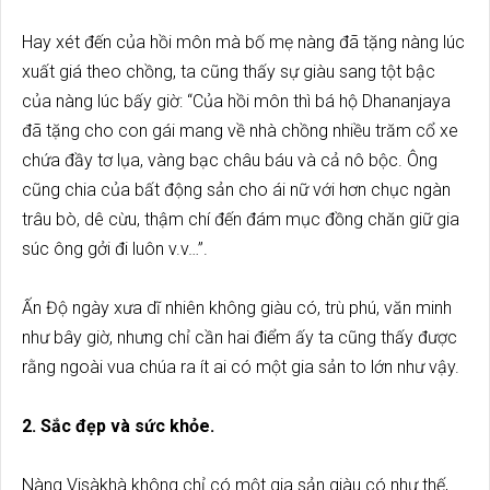
Hay xét đến của hồi môn mà bố mẹ nàng đã tặng nàng lúc
xuất giá theo chồng, ta cũng thấy sự giàu sang tột bậc
của nàng lúc bấy giờ: “Của hồi môn thì bá hộ Dhananjaya
đã tặng cho con gái mang về nhà chồng nhiều trăm cổ xe
chứa đầy tơ lụa, vàng bạc châu báu và cả nô bộc. Ông
cũng chia của bất động sản cho ái nữ với hơn chục ngàn
trâu bò, dê cừu, thậm chí đến đám mục đồng chăn giữ gia
súc ông gởi đi luôn v.v…”.
Ấn Độ ngày xưa dĩ nhiên không giàu có, trù phú, văn minh
như bây giờ, nhưng chỉ cần hai điểm ấy ta cũng thấy được
rằng ngoài vua chúa ra ít ai có một gia sản to lớn như vậy.
2. Sắc đẹp và sức khỏe.
Nàng Visàkhà không chỉ có một gia sản giàu có như thế,