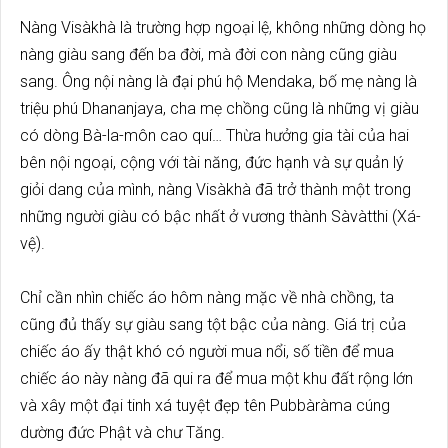
Nàng Visàkhà là trường hợp ngoại lệ, không những dòng họ
nàng giàu sang đến ba đời, mà đời con nàng cũng giàu
sang. Ông nội nàng là đại phú hộ Mendaka, bố mẹ nàng là
triệu phú Dhananjaya, cha mẹ chồng cũng là những vị giàu
có dòng Bà-la-môn cao quí… Thừa hưởng gia tài của hai
bên nội ngoại, cộng với tài năng, đức hạnh và sự quản lý
giỏi dang của mình, nàng Visàkhà đã trở thành một trong
những người giàu có bậc nhất ở vương thành Sàvàtthi (Xá-
vệ).
Chỉ cần nhìn chiếc áo hôm nàng mặc về nhà chồng, ta
cũng đủ thấy sự giàu sang tột bậc của nàng. Giá trị của
chiếc áo ấy thật khó có người mua nổi, số tiền để mua
chiếc áo này nàng đã qui ra để mua một khu đất rộng lớn
và xây một đại tinh xá tuyệt đẹp tên Pubbàràma cúng
dường đức Phật và chư Tăng.