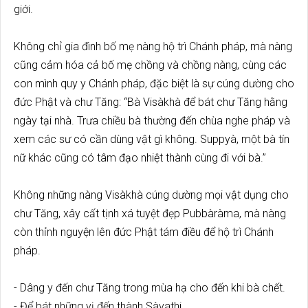
giới.
Không chỉ gia đình bố mẹ nàng hộ trì Chánh pháp, mà nàng
cũng cảm hóa cả bố mẹ chồng và chồng nàng, cùng các
con mình quy y Chánh pháp, đặc biệt là sự cúng dường cho
đức Phật và chư Tăng: “Bà Visàkhà để bát chư Tăng hằng
ngày tại nhà. Trưa chiều bà thường đến chùa nghe pháp và
xem các sư có cần dùng vật gì không. Suppyà, một bà tín
nữ khác cũng có tâm đạo nhiệt thành cùng đi với bà.”
Không những nàng Visàkhà cúng dường mọi vật dụng cho
chư Tăng, xây cất tịnh xá tuyệt đẹp Pubbàràma, mà nàng
còn thỉnh nguyện lên đức Phật tám điều để hộ trì Chánh
pháp.
- Dâng y đến chư Tăng trong mùa hạ cho đến khi bà chết.
- Để bát những vị đến thành Sàvathi.