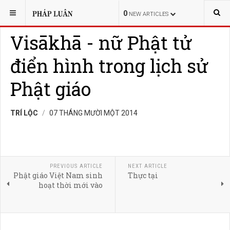
BẠN ĐANG Ở:
LỊCH SỬ
TÔNG PHÁI
0
NEW ARTICLES
Visākhā - nữ Phật tử
điển hình trong lịch sử
Phật giáo
TRÍ LỘC
07 THÁNG MƯỜI MỘT 2014
PREVIOUS ARTICLE
NEXT ARTICLE
Phật giáo Việt Nam sinh
Thực tại
hoạt thời mới vào