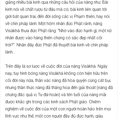
giảng nhiều bài kinh qua những câu hỏi của nàng như: Bài
kinh nói về chất rượu từ đâu mà có; bài kinh liên quan tới
giới bát quan trai; đến đời sống các vị Phạm thiên, hay nói
về chín pháp lành: Một hôm nhân đức Phật rảnh, nàng
Visàkhà thưa đức Phật rằng: “Nhờ vào đức hạnh gì, một nữ
nhân được vào hàng thiên chúng có sắc đẹp nhất cõi
trời?”. Nhân đây đức Phật đã thuyết bài kinh về chín pháp
lành…
Trên đây là sơ lược về cuộc đời của nàng Visàkhà. Ngày
nay, tuy hình bóng nàng Visàkhà không còn hiện hữu trên
cõi đời này nữa, thân xác nàng đã hòa quyện cùng cát bụi,
nhưng thần thức nàng đã thăng hoa đến giải thoát (nàng đã
chứng đắc quả vị Tu-đà-hoàn) và tên tuổi của nàng mãi
được khắc ghi trong các kinh sách Phật giáo. Chiêm
nghiệm về cuộc đời của một con người hoàn hảo trên mọi
lĩnh vực như thế, một con người đầy đủ đức hạnh, giàu