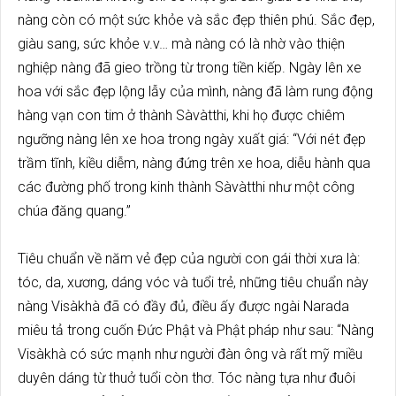
nàng còn có một sức khỏe và sắc đẹp thiên phú. Sắc đẹp,
giàu sang, sức khỏe v.v… mà nàng có là nhờ vào thiện
nghiệp nàng đã gieo trồng từ trong tiền kiếp. Ngày lên xe
hoa với sắc đẹp lộng lẫy của mình, nàng đã làm rung động
hàng vạn con tim ở thành Sàvàtthi, khi họ được chiêm
ngưỡng nàng lên xe hoa trong ngày xuất giá: “Với nét đẹp
trầm tĩnh, kiều diễm, nàng đứng trên xe hoa, diễu hành qua
các đường phố trong kinh thành Sàvàtthi như một công
chúa đăng quang.”
Tiêu chuẩn về năm vẻ đẹp của người con gái thời xưa là:
tóc, da, xương, dáng vóc và tuổi trẻ, những tiêu chuẩn này
nàng Visàkhà đã có đầy đủ, điều ấy được ngài Narada
miêu tả trong cuốn Đức Phật và Phật pháp như sau: “Nàng
Visàkhà có sức mạnh như người đàn ông và rất mỹ miều
duyên dáng từ thuở tuổi còn thơ. Tóc nàng tựa như đuôi