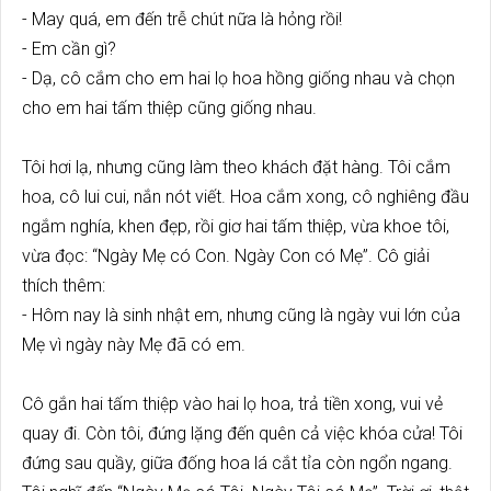
- May quá, em đến trễ chút nữa là hỏng rồi!
- Em cần gì?
- Dạ, cô cắm cho em hai lọ hoa hồng giống nhau và chọn
cho em hai tấm thiệp cũng giống nhau.
Tôi hơi lạ, nhưng cũng làm theo khách đặt hàng. Tôi cắm
hoa, cô lui cui, nắn nót viết. Hoa cắm xong, cô nghiêng đầu
ngắm nghía, khen đẹp, rồi giơ hai tấm thiệp, vừa khoe tôi,
vừa đọc: “Ngày Mẹ có Con. Ngày Con có Mẹ”. Cô giải
thích thêm:
- Hôm nay là sinh nhật em, nhưng cũng là ngày vui lớn của
Mẹ vì ngày này Mẹ đã có em.
Cô gắn hai tấm thiệp vào hai lọ hoa, trả tiền xong, vui vẻ
quay đi. Còn tôi, đứng lặng đến quên cả việc khóa cửa! Tôi
đứng sau quầy, giữa đống hoa lá cắt tỉa còn ngổn ngang.