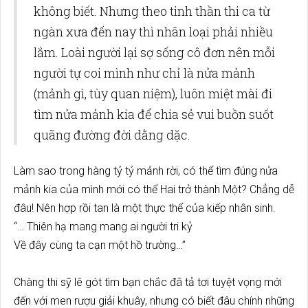
không biết. Nhưng theo tinh thần thi ca từ
ngàn xưa đến nay thì nhân loại phải nhiều
lắm. Loài người lại sợ sống cô đơn nên mỗi
người tự coi mình như chỉ là nửa mảnh
(mảnh gì, tùy quan niệm), luôn miệt mài đi
tìm nửa mảnh kia để chia sẻ vui buồn suốt
quãng đường đời dằng dặc.
Làm sao trong hàng tỷ tỷ mảnh rời, có thể tìm đúng nửa
mảnh kia của mình mới có thể Hai trở thành Một? Chẳng dễ
đâu! Nên hợp rồi tan là một thực thể của kiếp nhân sinh.
“… Thiên hạ mang mang ai người tri kỷ
Về đây cùng ta cạn một hồ trường…”
Chàng thi sỹ lê gót tìm bạn chắc đã tả tơi tuyệt vọng mới
đến với men rượu giải khuây, nhưng có biết đâu chính những