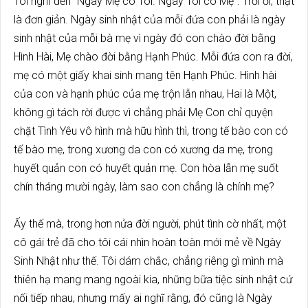
Tôi nghĩ đến “Ngày Mẹ có Tôi. Ngày Tôi có Mẹ”. Trời ơi, thật
là đơn giản. Ngày sinh nhật của mỗi đứa con phải là ngày
sinh nhật của mỗi bà mẹ vì ngày đó con chào đời bằng
Hình Hài, Mẹ chào đời bằng Hạnh Phúc. Mỗi đứa con ra đời,
mẹ có một giấy khai sinh mang tên Hạnh Phúc. Hình hài
của con và hạnh phúc của mẹ trộn lẫn nhau, Hai là Một,
không gì tách rời được vì chẳng phải Mẹ Con chỉ quyện
chặt Tình Yêu vô hình mà hữu hình thì, trong tế bào con có
tế bào mẹ, trong xương da con có xương da mẹ, trong
huyết quản con có huyết quản mẹ. Con hòa lẫn mẹ suốt
chín tháng mười ngày, làm sao con chẳng là chính mẹ?
Ấy thế mà, trong hơn nửa đời người, phút tình cờ nhất, một
cô gái trẻ đã cho tôi cái nhìn hoàn toàn mới mẻ về Ngày
Sinh Nhật như thế. Tôi dám chắc, chẳng riêng gì mình mà
thiên hạ mang mang ngoài kia, những bữa tiệc sinh nhật cứ
nối tiếp nhau, nhưng mấy ai nghĩ rằng, đó cũng là Ngày