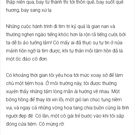
thập niên qua, bay từ thành thị tới thôn quê, bay suốt quê
hương, bay sang xứ lạ.
Những cuộc hành trình đi tìm tri kỷ quả là gian nan và
thường nghẹn ngào tiếng khóc hơn là rộn rã tiếng cười, bởi
ta dễ bị ảo tưởng lắm! Có mấy ai đã thực sự tự tin ở nửa
mảnh hồn ngỡ là tìm được, khi tự thân mỗi tâm hồn đã là
một ốc đảo cô đơn.
Có khoảng thời gian tôi yêu hoa tới mức xoay sở để làm
chủ một tiệm hoa. Ở môi trường này, tôi được thường
xuyên thấy những tấm lòng mẫn ái hướng về nhau. Một
bông hồng để thay lời xin lỗi, một giỏ lan chúc tụng niềm
vui, và ngay cả những vòng hoa tang chia buồn cũng là tình
người đẹp đẽ. Có lần, một cô gái trẻ bước vào khi tôi sắp
đóng cửa tiệm. Cô mừng rỡ: