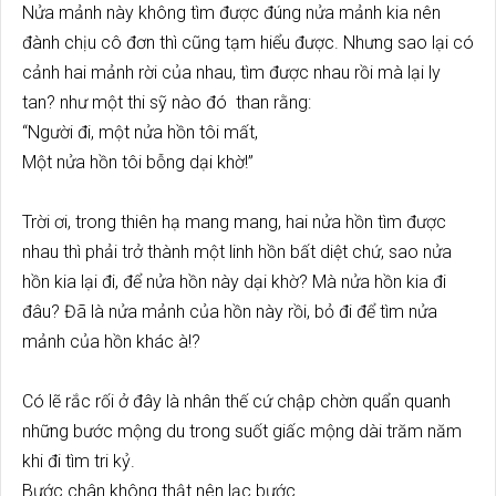
Nửa mảnh này không tìm được đúng nửa mảnh kia nên
đành chịu cô đơn thì cũng tạm hiểu được. Nhưng sao lại có
cảnh hai mảnh rời của nhau, tìm được nhau rồi mà lại ly
tan? như một thi sỹ nào đó than rằng:
“Người đi, một nửa hồn tôi mất,
Một nửa hồn tôi bỗng dại khờ!”
Trời ơi, trong thiên hạ mang mang, hai nửa hồn tìm được
nhau thì phải trở thành một linh hồn bất diệt chứ, sao nửa
hồn kia lại đi, để nửa hồn này dại khờ? Mà nửa hồn kia đi
đâu? Đã là nửa mảnh của hồn này rồi, bỏ đi để tìm nửa
mảnh của hồn khác à!?
Có lẽ rắc rối ở đây là nhân thế cứ chập chờn quẩn quanh
những bước mộng du trong suốt giấc mộng dài trăm năm
khi đi tìm tri kỷ.
Bước chân không thật nên lạc bước.