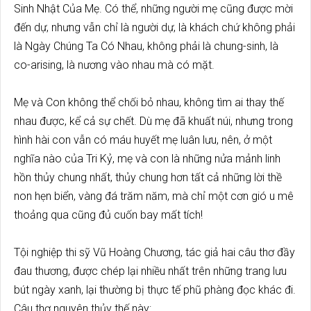
Sinh Nhật Của Mẹ. Có thể, những người mẹ cũng được mời
đến dự, nhưng vẫn chỉ là người dự, là khách chứ không phải
là Ngày Chúng Ta Có Nhau, không phải là chung-sinh, là
co-arising, là nương vào nhau mà có mặt.
Mẹ và Con không thể chối bỏ nhau, không tìm ai thay thế
nhau được, kể cả sự chết. Dù mẹ đã khuất núi, nhưng trong
hình hài con vẫn có máu huyết mẹ luân lưu, nên, ở một
nghĩa nào của Tri Kỷ, mẹ và con là những nửa mảnh linh
hồn thủy chung nhất, thủy chung hơn tất cả những lời thề
non hẹn biển, vàng đá trăm năm, mà chỉ một cơn gió u mê
thoảng qua cũng đủ cuốn bay mất tích!
Tội nghiệp thi sỹ Vũ Hoàng Chương, tác giả hai câu thơ đầy
đau thương, được chép lại nhiều nhất trên những trang lưu
bút ngày xanh, lại thường bị thực tế phũ phàng đọc khác đi.
Câu thơ nguyên thủy thế này: