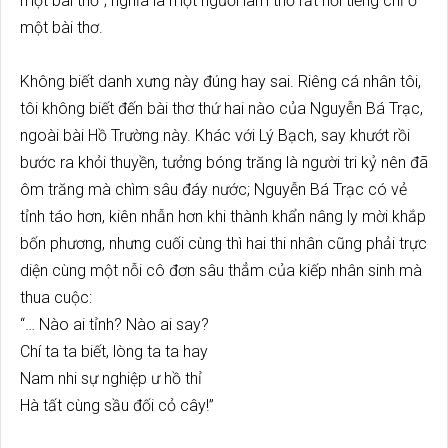
một bài thơ”; nghĩa là một người làm thơ rất nổi tiếng chỉ ở
một bài thơ.
Không biết danh xưng này đúng hay sai. Riêng cá nhân tôi,
tôi không biết đến bài thơ thứ hai nào của Nguyễn Bá Trạc,
ngoài bài Hồ Trường này. Khác với Lý Bạch, say khướt rồi
bước ra khỏi thuyền, tưởng bóng trăng là người tri kỷ nên đã
ôm trăng mà chìm sâu đáy nước; Nguyễn Bá Trạc có vẻ
tỉnh táo hơn, kiên nhẫn hơn khi thành khẩn nâng ly mời khắp
bốn phương, nhưng cuối cùng thì hai thi nhân cũng phải trực
diện cùng một nỗi cô đơn sâu thẳm của kiếp nhân sinh mà
thua cuộc:
“… Nào ai tỉnh? Nào ai say?
Chí ta ta biết, lòng ta ta hay
Nam nhi sự nghiệp ư hồ thỉ
Hà tất cùng sầu đối cỏ cây!”