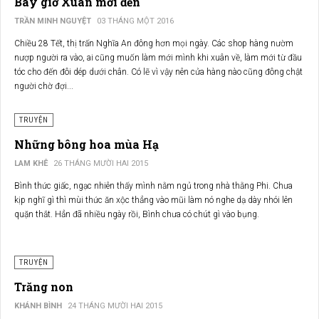
Bây giờ Xuân mới đến
TRẦN MINH NGUYỆT
03 THÁNG MỘT 2016
Chiều 28 Tết, thị trấn Nghĩa An đông hơn mọi ngày. Các shop hàng nườm
nượp người ra vào, ai cũng muốn làm mới mình khi xuân về, làm mới từ đầu
tóc cho đến đôi dép dưới chân. Có lẽ vì vậy nên cửa hàng nào cũng đông chật
người chờ đợi...
TRUYỆN
Những bông hoa mùa Hạ
LAM KHÊ
26 THÁNG MƯỜI HAI 2015
Bình thức giấc, ngạc nhiên thấy mình nằm ngủ trong nhà thằng Phi. Chưa
kịp nghĩ gì thì mùi thức ăn xộc thẳng vào mũi làm nó nghe dạ dày nhói lên
quặn thắt. Hẳn đã nhiều ngày rồi, Bình chưa có chút gì vào bụng.
TRUYỆN
Trăng non
KHÁNH BÌNH
24 THÁNG MƯỜI HAI 2015