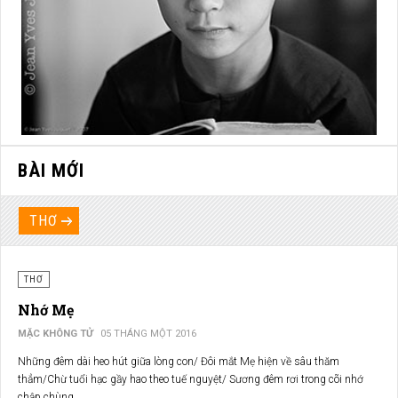
BÀI MỚI
THƠ
THƠ
Nhớ Mẹ
MẶC KHÔNG TỬ
05 THÁNG MỘT 2016
Những đêm dài heo hút giữa lòng con/ Đôi mắt Mẹ hiện về sâu thăm
thẳm/Chừ tuổi hạc gầy hao theo tuế nguyệt/ Sương đêm rơi trong cõi nhớ
chập chùng.