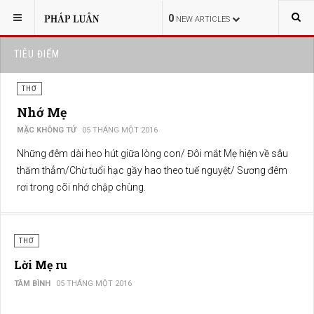
0
NEW ARTICLES
TIÊU ĐIỂM
THƠ
Nhớ Mẹ
MẶC KHÔNG TỬ
05 THÁNG MỘT 2016
Những đêm dài heo hút giữa lòng con/ Đôi mắt Mẹ hiện về sâu
thăm thẳm/Chừ tuổi hạc gầy hao theo tuế nguyệt/ Sương đêm
rơi trong cõi nhớ chập chùng.
THƠ
Lời Mẹ ru
TÂM BÌNH
05 THÁNG MỘT 2016