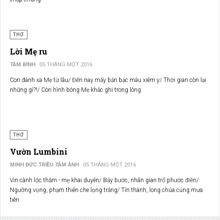
THƠ
Lời Mẹ ru
TÂM BÌNH
05 THÁNG MỘT 2016
Con đành xa Mẹ từ lâu/ Đến nay mấy bận bạc màu xiêm y/ Thời gian còn lại
những gì?!/ Còn hình bóng Mẹ khắc ghi trong lòng.
THƠ
Vườn Lumbini
MINH ĐỨC TRIỀU TÂM ẢNH
05 THÁNG MỘT 2016
Vin cành lộc thắm - mẹ khai duyên/ Bảy bước, nhân gian trổ phước điền/
Ngưỡng vọng, phạm thiên che lọng trắng/ Tín thành, long chúa cúng mưa
tiên