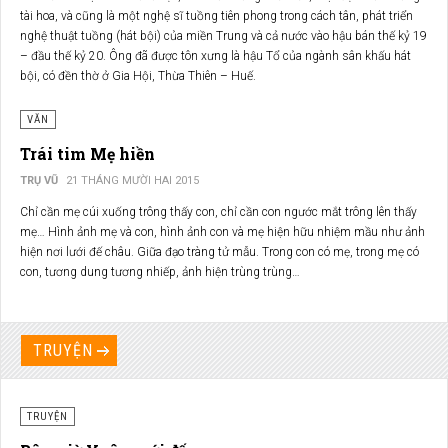
tài hoa, và cũng là một nghệ sĩ tuồng tiên phong trong cách tân, phát triển
nghệ thuật tuồng (hát bội) của miền Trung và cả nước vào hậu bán thế kỷ 19
– đầu thế kỷ 20. Ông đã được tôn xưng là hậu Tổ của ngành sân khấu hát
bội, có đền thờ ở Gia Hội, Thừa Thiên – Huế.
VĂN
Trái tim Mẹ hiền
TRỤ VŨ
21 THÁNG MƯỜI HAI 2015
Chỉ cần mẹ cúi xuống trông thấy con, chỉ cần con ngước mắt trông lên thấy
mẹ… Hình ảnh mẹ và con, hình ảnh con và mẹ hiện hữu nhiệm mầu như ảnh
hiện nơi lưới đế châu. Giữa đạo tràng tử mẫu. Trong con có mẹ, trong mẹ có
con, tương dung tương nhiếp, ảnh hiện trùng trùng…
TRUYỆN
TRUYỆN