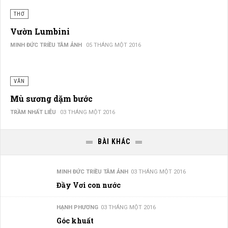
THƠ
Vườn Lumbini
MINH ĐỨC TRIỀU TÂM ẢNH
05 THÁNG MỘT 2016
VĂN
Mù sương dặm bước
TRẦM NHẤT LIỄU
03 THÁNG MỘT 2016
BÀI KHÁC
MINH ĐỨC TRIỀU TÂM ẢNH
03 THÁNG MỘT 2016
Đầy Vơi con nước
HẠNH PHƯƠNG
03 THÁNG MỘT 2016
Góc khuất