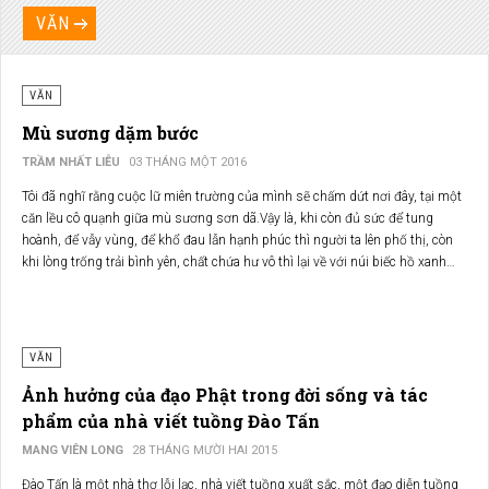
VĂN
VĂN
Mù sương dặm bước
TRẦM NHẤT LIỄU
03 THÁNG MỘT 2016
Tôi đã nghĩ rằng cuộc lữ miên trường của mình sẽ chấm dứt nơi đây, tại một
căn lều cô quạnh giữa mù sương sơn dã.Vậy là, khi còn đủ sức để tung
hoành, để vẫy vùng, để khổ đau lẫn hạnh phúc thì người ta lên phố thị, còn
khi lòng trống trải bình yên, chất chứa hư vô thì lại về với núi biếc hồ xanh…
VĂN
Ảnh hưởng của đạo Phật trong đời sống và tác
phẩm của nhà viết tuồng Đào Tấn
MANG VIÊN LONG
28 THÁNG MƯỜI HAI 2015
Đào Tấn là một nhà thơ lỗi lạc, nhà viết tuồng xuất sắc, một đạo diễn tuồng